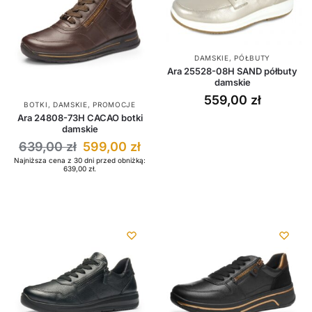
DAMSKIE
,
PÓŁBUTY
Ara 25528-08H SAND półbuty
damskie
559,00
zł
BOTKI
,
DAMSKIE
,
PROMOCJE
Ara 24808-73H CACAO botki
damskie
639,00
zł
599,00
zł
Najniższa cena z 30 dni przed obniżką:
639,00
zł
.