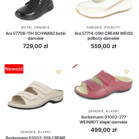
BOTKI
,
DAMSKIE
DAMSKIE
,
PÓŁBUTY
Ara 57706-11H SCHWARZ botki
Ara 57714-09H CREAM WEISS
damskie
półbuty damskie
729,00
zł
559,00
zł
Nowość
DAMSKIE
,
KLAPKI
Berkemann 01002-277
WEINROT klapki damskie
499,00
zł
DAMSKIE
,
KLAPKI
Berkemann 01002-109 CREME