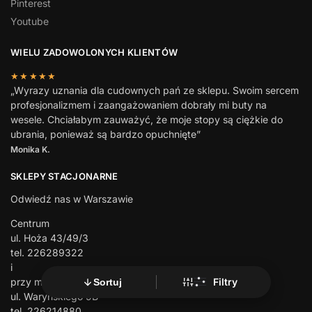
Pinterest
Youtube
WIELU ZADOWOLONYCH KLIENTÓW
★★★★★
„Wyrazy uznania dla cudownych pań ze sklepu. Swoim sercem
profesjonalizmem i zaangażowaniem dobrały mi buty na
wesele. Chciałabym zauważyć, że moje stopy są ciężkie do
ubrania, ponieważ są bardzo opuchnięte”
Monika K.
SKLEPY STACJONARNE
Odwiedź nas w Warszawie
Centrum
ul. Hoża 43/49/3
tel. 226289322
i
Filtry
przy metro Politechnika
Sortuj
ul. Waryńskiego 9B
tel. 226214880