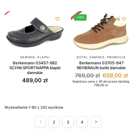
-14%
DAMSKIE
,
KLAPKI
BOTKI
,
DAMSKIE
,
PROMOCJE
Berkemann 03457-982
Berkemann 03705-647
SCHW.SPORTNAPPA klapki
REHBRAUN botki damskie
damskie
769,00
zł
659,00
zł
489,00
zł
Najniższa cena z 30 dni przed obniżką:
769,00
zł
.
Wyświetlanie 1–80 z 242 wyników
1
2
3
4