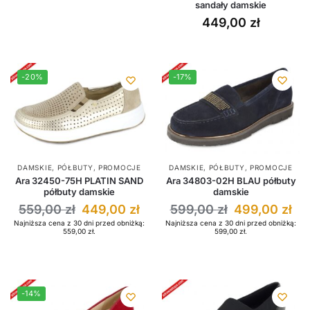
sandały damskie
449,00
zł
-20%
-17%
DAMSKIE
,
PÓŁBUTY
,
PROMOCJE
DAMSKIE
,
PÓŁBUTY
,
PROMOCJE
Ara 32450-75H PLATIN SAND
Ara 34803-02H BLAU półbuty
półbuty damskie
damskie
559,00
zł
449,00
zł
599,00
zł
499,00
zł
Najniższa cena z 30 dni przed obniżką:
Najniższa cena z 30 dni przed obniżką:
559,00
zł
.
599,00
zł
.
-14%