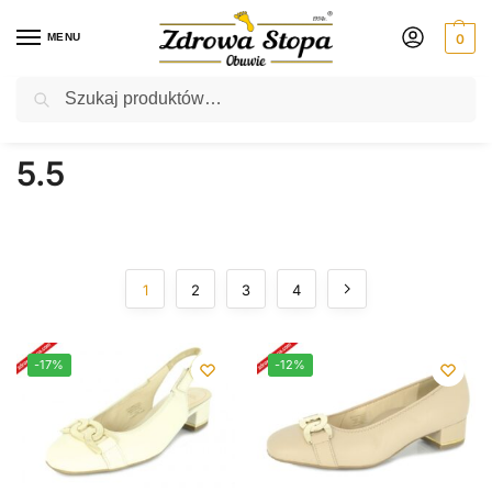
MENU
0
Szukaj
Rabat ⚡ 5% kod: ZDROWASTOPA (na obuwie poza promocją)
Strona główna
Atrybut produktu: Rozmiar
5.5
/
/
5.5
1
2
3
4
-17%
-12%