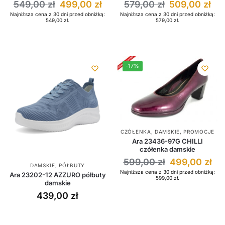
549,00
zł
499,00
zł
579,00
zł
509,00
zł
Najniższa cena z 30 dni przed obniżką:
Najniższa cena z 30 dni przed obniżką:
549,00
zł
.
579,00
zł
.
-17%
CZÓŁENKA
,
DAMSKIE
,
PROMOCJE
Ara 23436-97G CHILLI
czółenka damskie
599,00
zł
499,00
zł
DAMSKIE
,
PÓŁBUTY
Najniższa cena z 30 dni przed obniżką:
Ara 23202-12 AZZURO półbuty
599,00
zł
.
damskie
439,00
zł