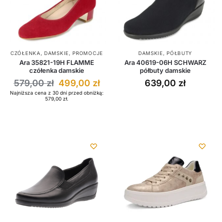
CZÓŁENKA
,
DAMSKIE
,
PROMOCJE
DAMSKIE
,
PÓŁBUTY
Ara 35821-19H FLAMME
Ara 40619-06H SCHWARZ
czółenka damskie
półbuty damskie
579,00
zł
499,00
zł
639,00
zł
Najniższa cena z 30 dni przed obniżką:
579,00
zł
.