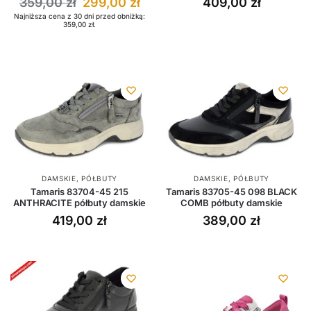
359,00
zł
299,00
zł
409,00
zł
Najniższa cena z 30 dni przed obniżką:
359,00
zł
.
DAMSKIE
,
PÓŁBUTY
DAMSKIE
,
PÓŁBUTY
Tamaris 83704-45 215
Tamaris 83705-45 098 BLACK
ANTHRACITE półbuty damskie
COMB półbuty damskie
419,00
zł
389,00
zł