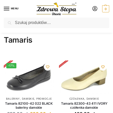
MENU
0
Szukaj
Rabat ⚡ 5% kod: ZDROWASTOPA (na obuwie poza promocją)
Strona główna
Produkty oznaczone “Tamaris”
/
Tamaris
-17%
BALERINY
,
DAMSKIE
,
PROMOCJE
CZÓŁENKA
,
DAMSKIE
Tamaris 82100-42 022 BLACK
Tamaris 82300-43 411 IVORY
baleriny damskie
czółenka damskie