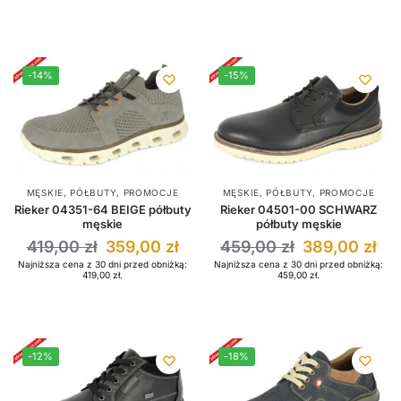
-14%
-15%
MĘSKIE
,
PÓŁBUTY
,
PROMOCJE
MĘSKIE
,
PÓŁBUTY
,
PROMOCJE
Rieker 04351-64 BEIGE półbuty
Rieker 04501-00 SCHWARZ
męskie
półbuty męskie
419,00
zł
359,00
zł
459,00
zł
389,00
zł
Najniższa cena z 30 dni przed obniżką:
Najniższa cena z 30 dni przed obniżką:
419,00
zł
.
459,00
zł
.
-12%
-18%