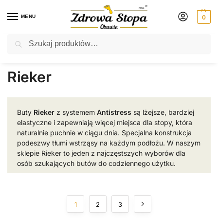
MENU
0
Szukaj
Rabat ⚡ 5% kod: ZDROWASTOPA (na obuwie poza promocją)
Strona główna
Rieker
/
Rieker
Buty
Rieker
z systemem
Antistress
są lżejsze, bardziej
elastyczne i zapewniają więcej miejsca dla stopy, która
naturalnie puchnie w ciągu dnia. Specjalna konstrukcja
podeszwy tłumi wstrząsy na każdym podłożu. W naszym
sklepie Rieker to jeden z najczęstszych wyborów dla
osób szukających butów do codziennego użytku.
1
2
3