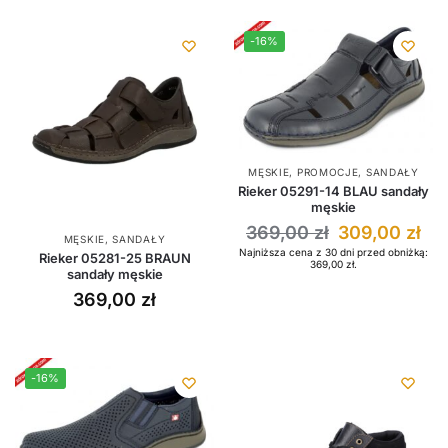
-16%
MĘSKIE
,
PROMOCJE
,
SANDAŁY
Rieker 05291-14 BLAU sandały
męskie
369,00
zł
309,00
zł
MĘSKIE
,
SANDAŁY
Najniższa cena z 30 dni przed obniżką:
Rieker 05281-25 BRAUN
369,00
zł
.
sandały męskie
369,00
zł
-16%