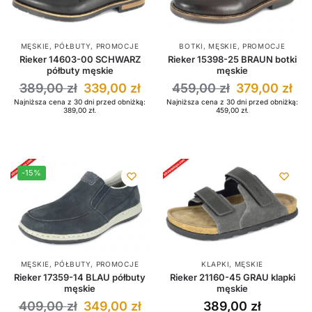
MĘSKIE
,
PÓŁBUTY
,
PROMOCJE
BOTKI
,
MĘSKIE
,
PROMOCJE
Rieker 14603-00 SCHWARZ
Rieker 15398-25 BRAUN botki
półbuty męskie
męskie
389,00
zł
339,00
zł
459,00
zł
379,00
zł
Najniższa cena z 30 dni przed obniżką:
Najniższa cena z 30 dni przed obniżką:
389,00
zł
.
459,00
zł
.
-15%
MĘSKIE
,
PÓŁBUTY
,
PROMOCJE
KLAPKI
,
MĘSKIE
Rieker 17359-14 BLAU półbuty
Rieker 21160-45 GRAU klapki
męskie
męskie
409,00
zł
349,00
zł
389,00
zł