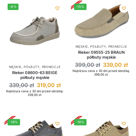
-6%
-15%
MĘSKIE
,
PÓŁBUTY
,
PROMOCJE
Rieker 09555-25 BRAUN
półbuty męskie
399,00
zł
339,00
zł
MĘSKIE
,
PÓŁBUTY
,
PROMOCJE
Najniższa cena z 30 dni przed obniżką:
Rieker 08600-63 BEIGE
399,00
zł
.
półbuty męskie
339,00
zł
319,00
zł
Najniższa cena z 30 dni przed obniżką:
339,00
zł
.
-18%
-18%