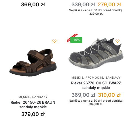
369,00
zł
339,00
zł
279,00
zł
Najniższa cena z 30 dni przed obniżką:
339,00
zł
.
-14%
MĘSKIE
,
PROMOCJE
,
SANDAŁY
Rieker 26770-00 SCHWARZ
sandały męskie
369,00
zł
319,00
zł
MĘSKIE
,
SANDAŁY
Najniższa cena z 30 dni przed obniżką:
Rieker 26450-26 BRAUN
369,00
zł
.
sandały męskie
379,00
zł