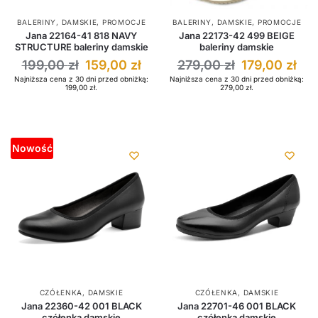
BALERINY
,
DAMSKIE
,
PROMOCJE
BALERINY
,
DAMSKIE
,
PROMOCJE
Jana 22164-41 818 NAVY
Jana 22173-42 499 BEIGE
STRUCTURE baleriny damskie
baleriny damskie
199,00
zł
159,00
zł
279,00
zł
179,00
zł
Najniższa cena z 30 dni przed obniżką:
Najniższa cena z 30 dni przed obniżką:
199,00
zł
.
279,00
zł
.
Nowość
CZÓŁENKA
,
DAMSKIE
CZÓŁENKA
,
DAMSKIE
Jana 22360-42 001 BLACK
Jana 22701-46 001 BLACK
czółenka damskie
czółenka damskie