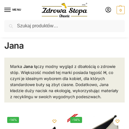
MENU
0
Szukaj
Rabat ⚡ 5% kod: ZDROWASTOPA (na obuwie poza promocją)
Strona główna
Jana
/
Jana
Marka
Jana
łączy modny wygląd z dbałością o zdrowie
stóp. Większość modeli tej marki posiada tęgość
H
, co
czyni je idealnym wyborem dla kobiet, dla których
standardowe buty są zbyt ciasne. Dodatkowo, Jana
kładzie duży nacisk na ekologię, wykorzystując materiały
z recyklingu w swoich wygodnych podeszwach.
-14%
-14%