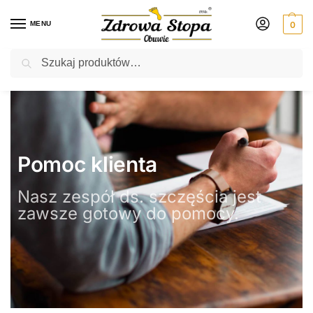
MENU
0
Szukaj
Rabat ⚡ 5% kod: ZDROWASTOPA (na obuwie poza promocją)
Pomoc klienta
Nasz zespół ds. szczęścia jest
zawsze gotowy do pomocy.