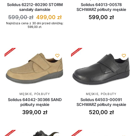
Solidus 62212-80290 STORM
Solidus 64013-00578
sandały damskie
SCHWARZ półbuty męskie
599,00
zł
499,00
zł
599,00
zł
Najniższa cena z 30 dni przed obniżką:
599,00
zł
.
MĘSKIE
,
PÓŁBUTY
MĘSKIE
,
PÓŁBUTY
Solidus 64042-30366 SAND
Solidus 64503-00091
półbuty męskie
SCHWARZ półbuty męskie
399,00
zł
520,00
zł