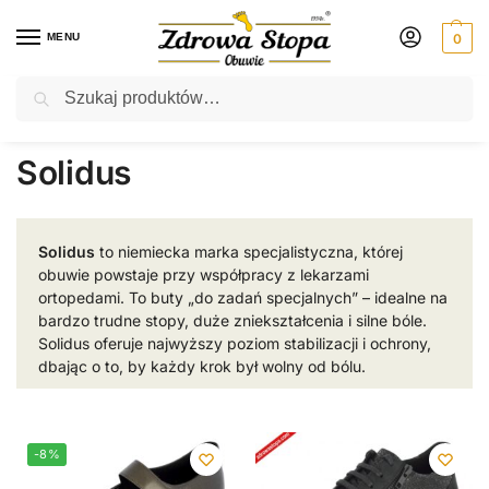
MENU
0
Szukaj
Rabat ⚡ 5% kod: ZDROWASTOPA (na obuwie poza promocją)
Strona główna
Solidus
/
Solidus
Solidus
to niemiecka marka specjalistyczna, której
obuwie powstaje przy współpracy z lekarzami
ortopedami. To buty „do zadań specjalnych” – idealne na
bardzo trudne stopy, duże zniekształcenia i silne bóle.
Solidus oferuje najwyższy poziom stabilizacji i ochrony,
dbając o to, by każdy krok był wolny od bólu.
-8%