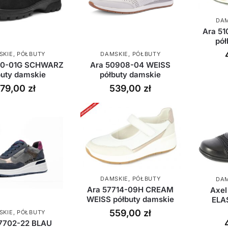
DAM
Ara 5
pół
SKIE
,
PÓŁBUTY
DAMSKIE
,
PÓŁBUTY
10-01G SCHWARZ
Ara 50908-04 WEISS
buty damskie
półbuty damskie
579,00
zł
539,00
zł
DAMSKIE
,
PÓŁBUTY
DAM
Ara 57714-09H CREAM
Axel
WEISS półbuty damskie
ELA
559,00
zł
SKIE
,
PÓŁBUTY
7702-22 BLAU