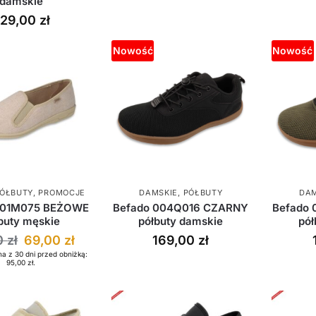
damskie
29,00
zł
Nowość
Nowość
ÓŁBUTY
,
PROMOCJE
DAMSKIE
,
PÓŁBUTY
DAM
001M075 BEŻOWE
Befado 004Q016 CZARNY
Befado 
buty męskie
półbuty damskie
pół
0
zł
69,00
zł
169,00
zł
a z 30 dni przed obniżką:
95,00
zł
.