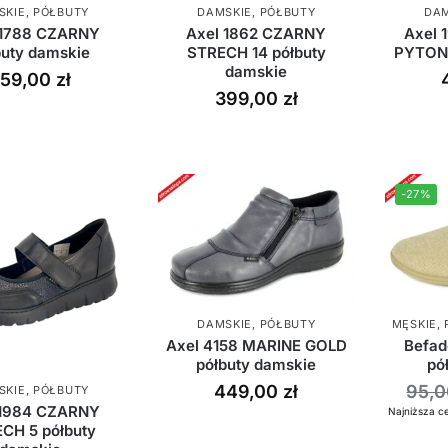
SKIE
,
PÓŁBUTY
DAMSKIE
,
PÓŁBUTY
DAM
 1788 CZARNY
Axel 1862 CZARNY
Axel
buty damskie
STRECH 14 półbuty
PYTON 
damskie
59,00
zł
399,00
zł
-27%
DAMSKIE
,
PÓŁBUTY
MĘSKIE
,
Axel 4158 MARINE GOLD
Befa
półbuty damskie
pó
449,00
zł
95,
SKIE
,
PÓŁBUTY
 1984 CZARNY
Najniższa c
CH 5 półbuty