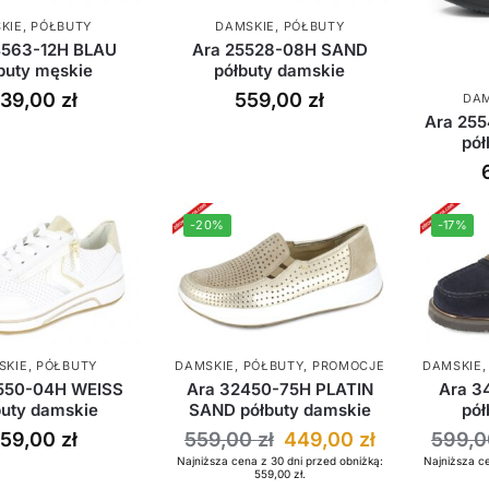
KIE
,
PÓŁBUTY
DAMSKIE
,
PÓŁBUTY
4563-12H BLAU
Ara 25528-08H SAND
buty męskie
półbuty damskie
39,00
zł
559,00
zł
DAM
Ara 25
pół
-20%
-17%
SKIE
,
PÓŁBUTY
DAMSKIE
,
PÓŁBUTY
,
PROMOCJE
DAMSKIE
550-04H WEISS
Ara 32450-75H PLATIN
Ara 3
buty damskie
SAND półbuty damskie
pół
59,00
zł
559,00
zł
449,00
zł
599,
Najniższa cena z 30 dni przed obniżką:
Najniższa c
559,00
zł
.