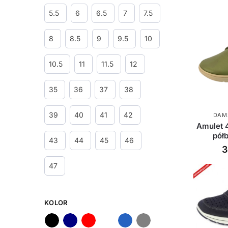
5.5
6
6.5
7
7.5
8
8.5
9
9.5
10
10.5
11
11.5
12
35
36
37
38
39
40
41
42
DAM
Amulet 
pół
43
44
45
46
3
47
KOLOR