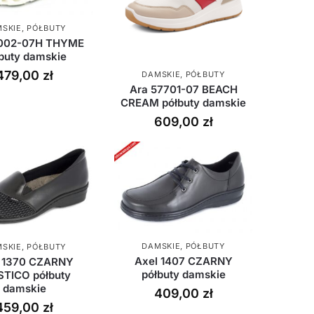
SKIE
,
PÓŁBUTY
1002-07H THYME
buty damskie
479,00
zł
DAMSKIE
,
PÓŁBUTY
Ara 57701-07 BEACH
CREAM półbuty damskie
609,00
zł
DAMSKIE
,
PÓŁBUTY
SKIE
,
PÓŁBUTY
Axel 1407 CZARNY
 1370 CZARNY
półbuty damskie
STICO półbuty
damskie
409,00
zł
459,00
zł