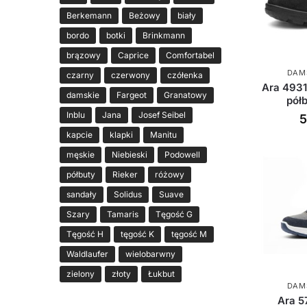
Berkemann
Beżowy
biały
bordo
botki
Brinkmann
brązowy
Caprice
Comfortabel
DAM
czarny
czerwony
czółenka
Ara 493
damskie
Fargeot
Granatowy
pół
Inblu
Jana
Josef Seibel
kapcie
klapki
Manitu
męskie
Niebieski
Podowell
półbuty
Rieker
różowy
sandały
Solidus
Suave
Szary
Tamaris
Tęgość G
Tęgość H
tęgość K
tęgość M
Waldlaufer
wielobarwny
zielony
złoty
Łukbut
DAM
Ara 5