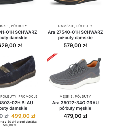
SKIE
,
PÓŁBUTY
DAMSKIE
,
PÓŁBUTY
541-01H SCHWARZ
Ara 27540-01H SCHWARZ
buty damskie
półbuty damskie
629,00
zł
579,00
zł
,
PÓŁBUTY
,
PROMOCJE
MĘSKIE
,
PÓŁBUTY
4803-02H BLAU
Ara 35022-34G GRAU
buty damskie
półbuty męskie
00
zł
499,00
zł
479,00
zł
ena z 30 dni przed obniżką:
599,00
zł
.