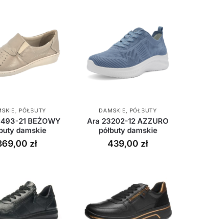
SKIE
,
PÓŁBUTY
DAMSKIE
,
PÓŁBUTY
 493-21 BEŻOWY
Ara 23202-12 AZZURO
buty damskie
półbuty damskie
369,00
zł
439,00
zł