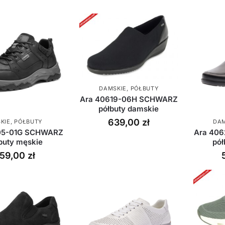
DAMSKIE
,
PÓŁBUTY
Ara 40619-06H SCHWARZ
półbuty damskie
639,00
zł
KIE
,
PÓŁBUTY
DAM
05-01G SCHWARZ
Ara 40
buty męskie
pół
759,00
zł