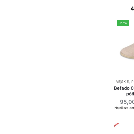
4
-27%
MĘSKIE
,
P
Befado 
pół
95,0
Najniższa cen