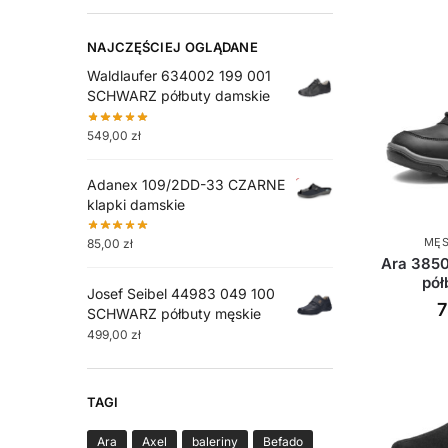
NAJCZĘŚCIEJ OGLĄDANE
Waldlaufer 634002 199 001
SCHWARZ półbuty damskie
549,00
zł
Adanex 109/2DD-33 CZARNE
klapki damskie
MĘS
85,00
zł
Ara 385
pół
Josef Seibel 44983 049 100
SCHWARZ półbuty męskie
499,00
zł
TAGI
Ara
Axel
baleriny
Befado