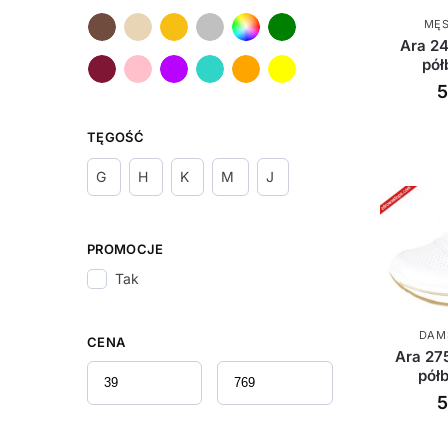
MĘS
Ara 2
pół
5
TĘGOŚĆ
G
H
K
M
J
PROMOCJE
Tak
DAM
CENA
Ara 27
pół
5