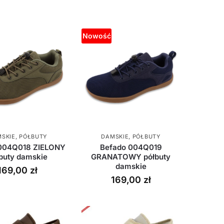
Nowość
SKIE
,
PÓŁBUTY
DAMSKIE
,
PÓŁBUTY
004Q018 ZIELONY
Befado 004Q019
buty damskie
GRANATOWY półbuty
damskie
169,00
zł
169,00
zł