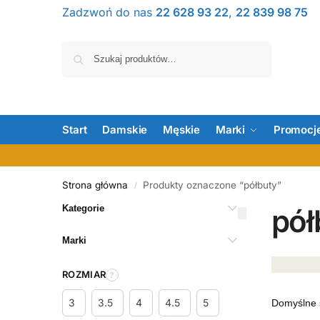
Zadzwoń do nas
22 628 93 22
,
22 839 98 75
Szukaj
Start
Damskie
Męskie
Marki
Promocj
Strona główna
Produkty oznaczone “półbuty”
/
Kategorie
pół
Marki
ROZMIAR
3
3.5
4
4.5
5