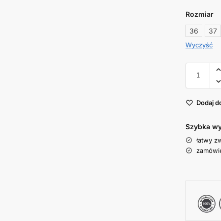
Rozmiar
36
37
Wyczyść
Dodaj d
Szybka wy
łatwy z
zamówie