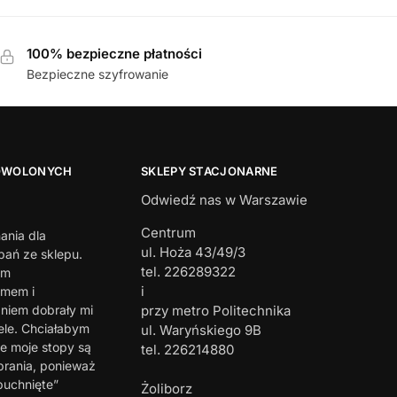
100% bezpieczne płatności
Bezpieczne szyfrowanie
OWOLONYCH
SKLEPY STACJONARNE
Odwiedź nas w Warszawie
Centrum
ania dla
ul. Hoża 43/49/3
ań ze sklepu.
tel. 226289322
em
i
zmem i
iem dobrały mi
przy metro Politechnika
ele. Chciałabym
ul. Waryńskiego 9B
e moje stopy są
tel. 226214880
brania, ponieważ
puchnięte”
Żoliborz