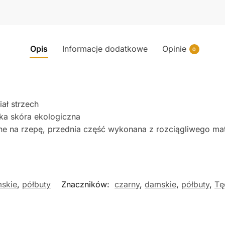
Opis
Informacje dodatkowe
Opinie
0
iał strzech
ka skóra ekologiczna
 na rzepę, przednia część wykonana z rozciągliwego materi
skie
,
półbuty
Znaczników:
czarny
,
damskie
,
półbuty
,
Tę