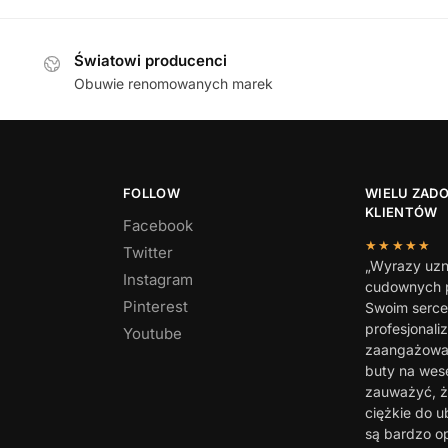
Światowi producenci
Obuwie renomowanych marek
FOLLOW
WIELU ZAD
KLIENTÓW
Facebook
★★★★★
Twitter
„Wyrazy uzn
Instagram
cudownych p
Pinterest
Swoim serc
profesjonali
Youtube
zaangażowan
buty na wes
zauważyć, ż
ciężkie do u
są bardzo o