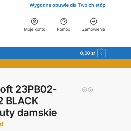
Wygodne obuwie dla Twoich stóp
Moje konto
Pomoc
Zamówienie
0,00
zł
0
oft 23PB02-
2 BLACK
uty damskie
zł