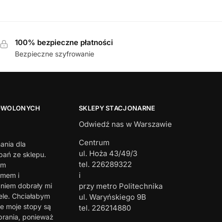
100% bezpieczne płatności
Bezpieczne szyfrowanie
OWOLONYCH
SKLEPY STACJONARNE
Odwiedź nas w Warszawie
Centrum
ania dla
ul. Hoża 43/49/3
ań ze sklepu.
tel. 226289322
em
i
zmem i
iem dobrały mi
przy metro Politechnika
ele. Chciałabym
ul. Waryńskiego 9B
e moje stopy są
tel. 226214880
brania, ponieważ