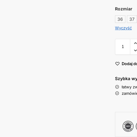
Rozmiar
36
37
Wyczyść
Dodaj d
Szybka wy
łatwy z
zamówie