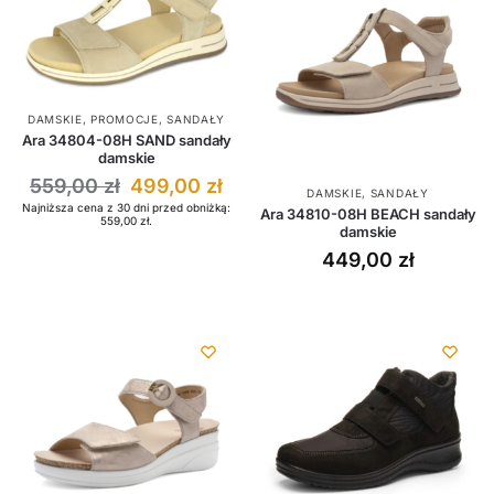
DAMSKIE
,
PROMOCJE
,
SANDAŁY
Ara 34804-08H SAND sandały
damskie
559,00
zł
499,00
zł
DAMSKIE
,
SANDAŁY
Najniższa cena z 30 dni przed obniżką:
Ara 34810-08H BEACH sandały
559,00
zł
.
damskie
449,00
zł