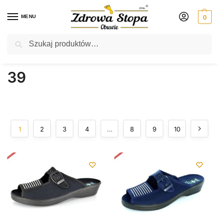
MENU
0
Szukaj
Rabat ⚡ 5% kod: ZDROWASTOPA (na obuwie poza promocją)
Strona główna
Atrybut produktu: Rozmiar
39
/
/
39
1
2
3
4
…
8
9
10