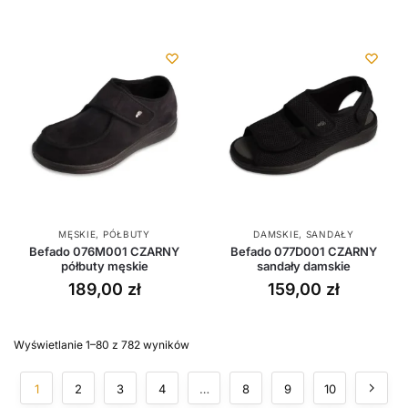
MĘSKIE
,
PÓŁBUTY
DAMSKIE
,
SANDAŁY
Befado 076M001 CZARNY
Befado 077D001 CZARNY
półbuty męskie
sandały damskie
189,00
zł
159,00
zł
Wyświetlanie 1–80 z 782 wyników
1
2
3
4
…
8
9
10