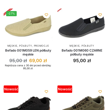
-27%
MĘSKIE
,
PÓŁBUTY
,
PROMOCJE
MĘSKIE
,
PÓŁBUTY
Befado 001M059 LEN półbuty
Befado 001M060 CZARNE
męskie
półbuty męskie
95,00
zł
69,00
zł
95,00
zł
Najniższa cena z 30 dni przed obniżką:
95,00
zł
.
Nowość
Nowość