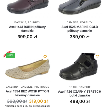
DAMSKIE
,
PÓŁBUTY
DAMSKIE
,
PÓŁBUTY
Axel 1461 RUBIN półbuty
Axel 1525 MARINE GOLD
damskie
półbuty damskie
399,00
zł
389,00
zł
-11%
BALERINY
,
DAMSKIE
,
PROMOCJE
BOTKI
,
DAMSKIE
Axel 1554 BEŻ WOSK PYTON
Axel 1726 CZARNY STRETCH
baleriny damskie
botki damskie
360,00
zł
319,00
zł
489,00
zł
Najniższa cena z 30 dni przed obniżką: