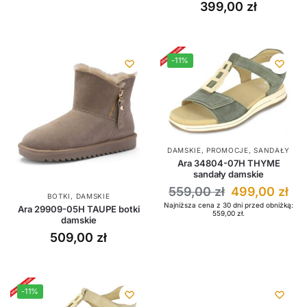
399,00
zł
-11%
DAMSKIE
,
PROMOCJE
,
SANDAŁY
Ara 34804-07H THYME
sandały damskie
559,00
zł
499,00
zł
BOTKI
,
DAMSKIE
Najniższa cena z 30 dni przed obniżką:
Ara 29909-05H TAUPE botki
559,00
zł
.
damskie
509,00
zł
-11%