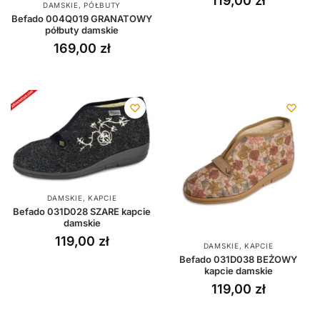
119,00
zł
DAMSKIE
,
PÓŁBUTY
Befado 004Q019 GRANATOWY
półbuty damskie
169,00
zł
DAMSKIE
,
KAPCIE
Befado 031D028 SZARE kapcie
damskie
119,00
zł
DAMSKIE
,
KAPCIE
Befado 031D038 BEŻOWY
kapcie damskie
119,00
zł