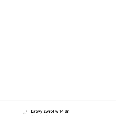
DAMSKIE
,
PÓŁBUTY
Waldlaufer 634002 100 194 NOTTE
Capric
półbuty damskie
549,00
zł
Łatwy zwrot w 14 dni