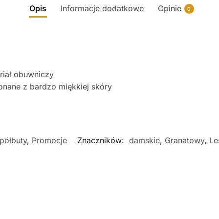
Opis
Informacje dodatkowe
Opinie
0
eriał obuwniczy
nane z bardzo miękkiej skóry
półbuty
,
Promocje
Znaczników:
damskie
,
Granatowy
,
Le
Nowość