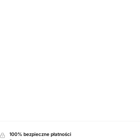
TY
N półbuty
100% bezpieczne płatności