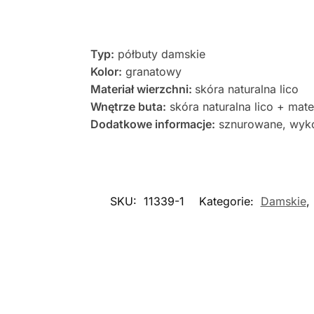
Typ:
półbuty damskie
Kolor:
granatowy
Materiał wierzchni:
skóra naturalna lico
Wnętrze buta:
skóra naturalna lico + mat
Dodatkowe informacje:
sznurowane, wyko
SKU:
11339-1
Kategorie:
Damskie
,
Nowość
Nowość