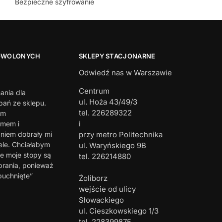
Bezpieczne szyfrowanie
OWOLONYCH
SKLEPY STACJONARNE
Odwiedź nas w Warszawie
Centrum
ania dla
ul. Hoża 43/49/3
ań ze sklepu.
tel. 226289322
em
i
zmem i
iem dobrały mi
przy metro Politechnika
ele. Chciałabym
ul. Waryńskiego 9B
e moje stopy są
tel. 226214880
brania, ponieważ
puchnięte”
Żoliborz
wejście od ulicy
Słowackiego
ul. Cieszkowskiego 1/3
tel. 228399875