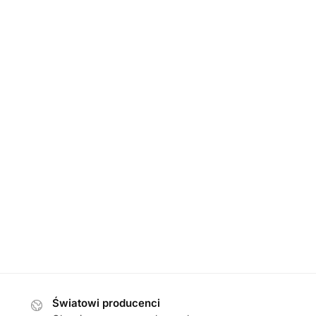
DAMSKIE
,
PÓŁBUTY
DAMSKIE
,
PÓŁBU
e 24708-42 35A MAHOGANY
Rieker N32G0-25 BRAU
MET półbuty damskie
damskie
369,00
zł
359,00
zł
Światowi producenci