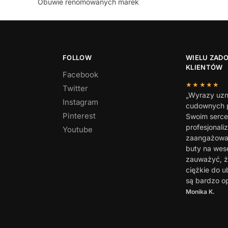
Obuwie renomowanych marek
FOLLOW
WIELU ZAD
KLIENTÓW
Facebook
★★★★★
Twitter
„Wyrazy uzn
Instagram
cudownych p
Pinterest
Swoim serc
profesjonali
Youtube
zaangażowan
buty na wes
zauważyć, ż
ciężkie do u
są bardzo o
Monika K.