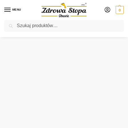
MENU
0
Szukaj
Rabat ⚡ 5% kod: ZDROWASTOPA (na obuwie poza promocją)
Strona główna
Męskie
klapki
Lesta 1151-0-2058 BRĄZ klapki męskie
/
/
/