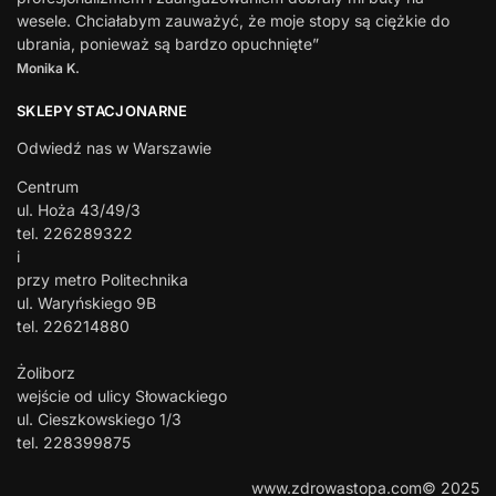
wesele. Chciałabym zauważyć, że moje stopy są ciężkie do
ubrania, ponieważ są bardzo opuchnięte”
Monika K.
SKLEPY STACJONARNE
Odwiedź nas w Warszawie
Centrum
ul. Hoża 43/49/3
tel. 226289322
i
przy metro Politechnika
ul. Waryńskiego 9B
tel. 226214880
Żoliborz
wejście od ulicy Słowackiego
ul. Cieszkowskiego 1/3
tel. 228399875
www.zdrowastopa.com© 2025