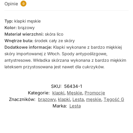
Opinie
0
Typ:
klapki męskie
Kolor:
brązowy
Materiał wierzchni:
skóra lico
Wnętrze buta:
środek cały ze skóry
Dodatkowe informacje:
Klapki wykonane z bardzo miękkiej
skóry importowanej z Włoch. Spody antypoślizgowe,
antystresowe. Wkładka skórzana wykonana z bardzo miękkim
lateksem przystosowana jest nawet dla cukrzyków.
SKU:
56434-1
Kategorie:
klapki
,
Męskie
,
Promocje
Znaczników:
brązowy
,
klapki
,
Lesta
,
męskie
,
Tęgość G
Marka:
Lesta