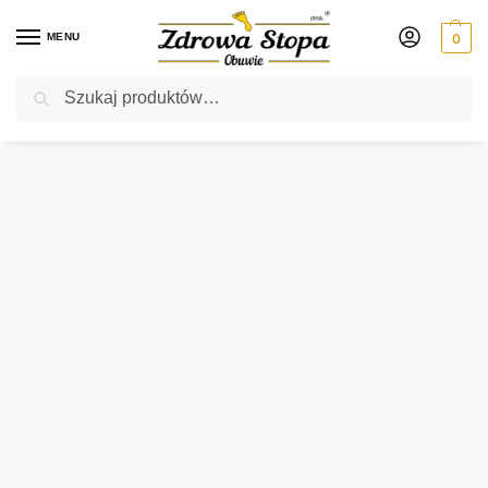
MENU
0
Szukaj
Rabat ⚡ 5% kod: ZDROWASTOPA (na obuwie poza promocją)
Strona główna
Damskie
sandały
Tamaris 88601-44 442 NUT COMB sandały damskie
/
/
/