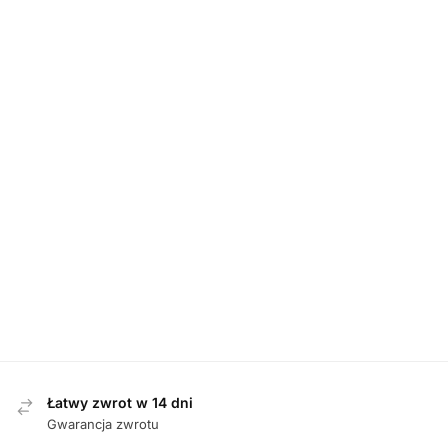
DAMSKIE
,
SANDAŁY
D
Tamaris 88736-46 007 BLACK sandały
Waldlaufer 81
damskie
349,00
zł
Łatwy zwrot w 14 dni
Gwarancja zwrotu