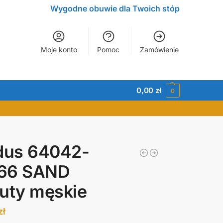
Wygodne obuwie dla Twoich stóp
Moje konto
Pomoc
Zamówienie
0,00
zł
0
dus 64042-
66 SAND
uty męskie
zł