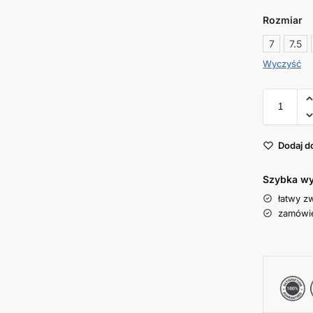
Rozmiar
7
7.5
Wyczyść
Dodaj d
Szybka wy
łatwy z
zamówie