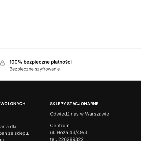
MĘSKIE
,
PÓŁBUTY
 199 001 SCHWARZ półbuty męskie
609,00
zł
100% bezpieczne płatności
Bezpieczne szyfrowanie
OWOLONYCH
SKLEPY STACJONARNE
Odwiedź nas w Warszawie
Centrum
ania dla
ul. Hoża 43/49/3
ań ze sklepu.
tel. 226289322
em