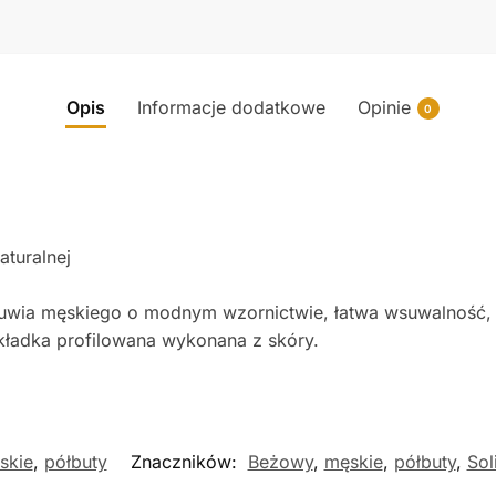
Opis
Informacje dodatkowe
Opinie
0
turalnej
buwia męskiego o modnym wzornictwie, łatwa wsuwalność, 
kładka profilowana wykonana z skóry.
skie
,
półbuty
Znaczników:
Beżowy
,
męskie
,
półbuty
,
Sol