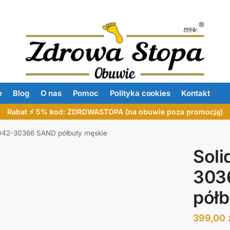
e
Blog
O nas
Pomoc
Polityka cookies
Kontakt
Rabat ⚡ 5% kod: ZDROWASTOPA (na obuwie poza promocją)
042-30366 SAND półbuty męskie
Soli
303
półb
399,00