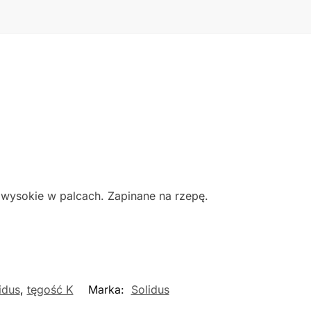
wysokie w palcach. Zapinane na rzepę.
idus
,
tęgość K
Marka:
Solidus