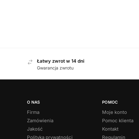
Skechers 220701/CRL CORAL półbuty męskie
729,00
zł
689,00
zł
Najniższa cena z 30 dni przed obniżką:
729,00
zł
.
Łatwy zwrot w 14 dni
Gwarancja zwrotu
O NAS
POMOC
Firma
Moje konto
Zamówienia
Pomoc klienta
Jakość
Kontakt
Polityka prywatności
Regulamin