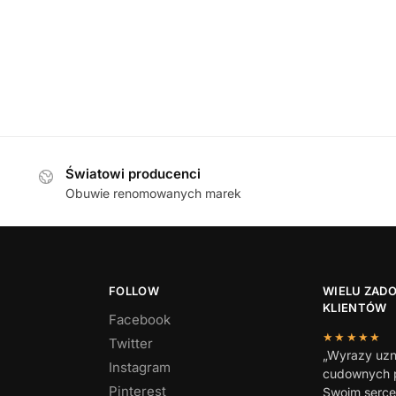
399,00
zł
Waldlaufer 662002
Światowi producenci
Obuwie renomowanych marek
FOLLOW
WIELU ZAD
KLIENTÓW
Facebook
★★★★★
Twitter
„Wyrazy uzn
Instagram
cudownych p
Pinterest
Swoim serc