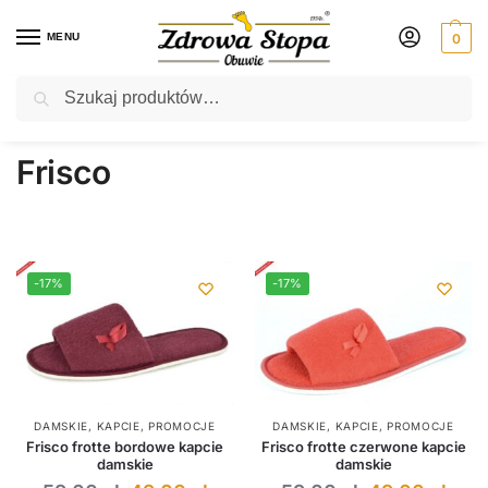
MENU
0
Szukaj
Rabat ⚡ 5% kod: ZDROWASTOPA (na obuwie poza promocją)
Strona główna
Frisco
/
Frisco
-17%
-17%
DAMSKIE
,
KAPCIE
,
PROMOCJE
DAMSKIE
,
KAPCIE
,
PROMOCJE
Frisco frotte bordowe kapcie
Frisco frotte czerwone kapcie
damskie
damskie