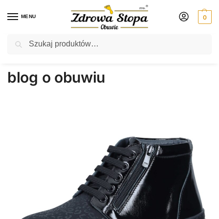
MENU
0
Szukaj
Rabat ⚡ 5% kod: ZDROWASTOPA (na obuwie poza promocją)
Strona główna
Wpisy oznaczone “blog o obuwiu”
/
blog o obuwiu