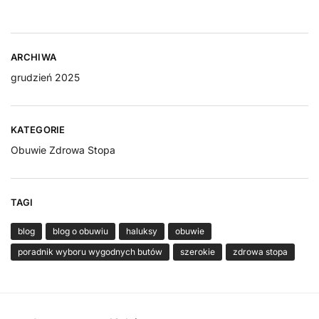
ARCHIWA
grudzień 2025
KATEGORIE
Obuwie Zdrowa Stopa
TAGI
blog
blog o obuwiu
haluksy
obuwie
poradnik wyboru wygodnych butów
szerokie
zdrowa stopa