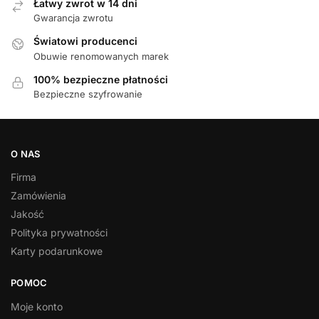
Łatwy zwrot w 14 dni
Gwarancja zwrotu
Światowi producenci
Obuwie renomowanych marek
100% bezpieczne płatności
Bezpieczne szyfrowanie
O NAS
Firma
Zamówienia
Jakość
Polityka prywatności
Karty podarunkowe
POMOC
Moje konto