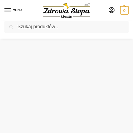
MENU
0
Szukaj
Rabat ⚡ 5% kod: ZDROWASTOPA (na obuwie poza promocją)
Strona główna
Damskie
półbuty
Waldlaufer 831001 300 001 SCHWARZ półbuty damskie
/
/
/