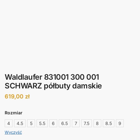
Waldlaufer 831001 300 001
SCHWARZ półbuty damskie
619,00
zł
Rozmiar
4
4.5
5
5.5
6
6.5
7
7.5
8
8.5
9
Wyczyść