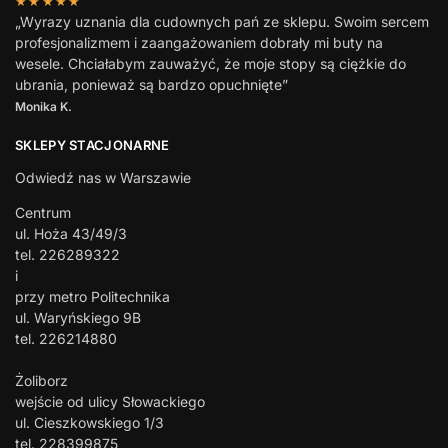
★★★★★
„Wyrazy uznania dla cudownych pań ze sklepu. Swoim sercem
profesjonalizmem i zaangażowaniem dobrały mi buty na
wesele. Chciałabym zauważyć, że moje stopy są ciężkie do
ubrania, ponieważ są bardzo opuchnięte”
Monika K.
SKLEPY STACJONARNE
Odwiedź nas w Warszawie
Centrum
ul. Hoża 43/49/3
tel. 226289322
i
przy metro Politechnika
ul. Waryńskiego 9B
tel. 226214880
Żoliborz
wejście od ulicy Słowackiego
ul. Cieszkowskiego 1/3
tel. 228399875