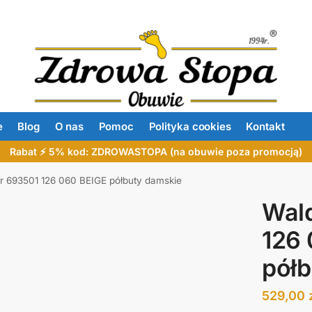
e
Blog
O nas
Pomoc
Polityka cookies
Kontakt
Rabat ⚡ 5% kod: ZDROWASTOPA (na obuwie poza promocją)
r 693501 126 060 BEIGE półbuty damskie
Wald
126 
półb
529,00