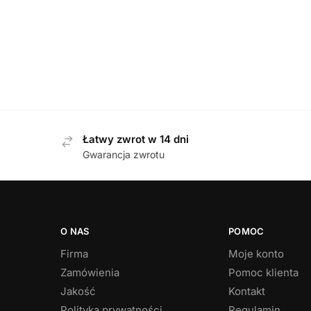
359,00
zł
Capric
Łatwy zwrot w 14 dni
Gwarancja zwrotu
O NAS
POMOC
Firma
Moje konto
Zamówienia
Pomoc klienta
Jakość
Kontakt
Polityka prywatności
Regulamin