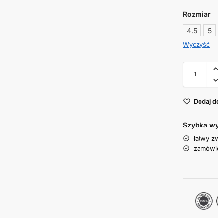
Rozmiar
4.5
5
Wyczyść
Dodaj d
Szybka wy
łatwy z
zamówie