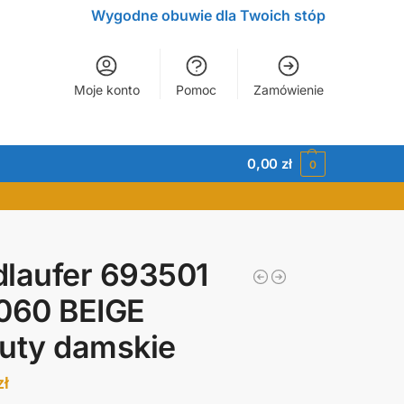
Wygodne obuwie dla Twoich stóp
Moje konto
Pomoc
Zamówienie
0,00
zł
0
laufer 693501
060 BEIGE
uty damskie
zł