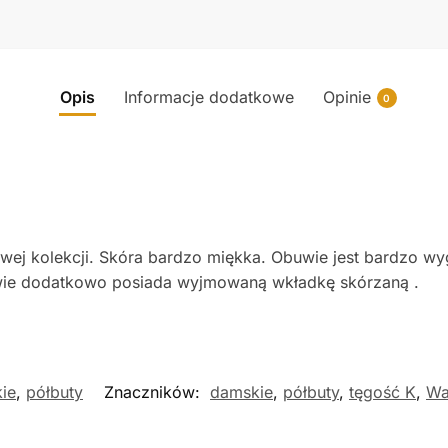
Opis
Informacje dodatkowe
Opinie
0
owej kolekcji. Skóra bardzo miękka. Obuwie jest bardzo w
ie dodatkowo posiada wyjmowaną wkładkę skórzaną .
ie
,
półbuty
Znaczników:
damskie
,
półbuty
,
tęgość K
,
Wa