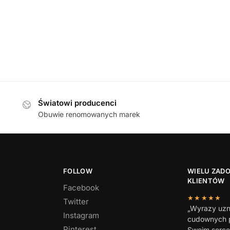
Axel 
DAMSKIE
,
PÓŁBUTY
e 24708-42 35A MAHOGANY MET półbuty damskie
369,00
zł
Światowi producenci
Obuwie renomowanych marek
FOLLOW
WIELU ZAD
KLIENTÓW
Facebook
★★★★★
Twitter
„Wyrazy uzn
Instagram
cudownych p
Pinterest
Swoim serc