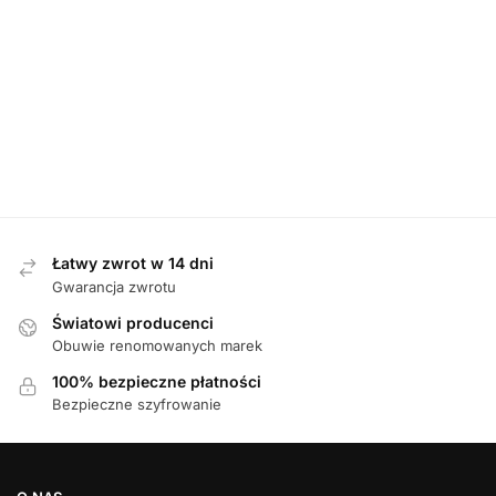
DAMSKIE
,
PÓŁBUTY
D
Rieker N32G0-25 BRAUN półbuty damskie
Caprice 24
359,00
zł
Łatwy zwrot w 14 dni
Gwarancja zwrotu
Światowi producenci
Obuwie renomowanych marek
100% bezpieczne płatności
Bezpieczne szyfrowanie