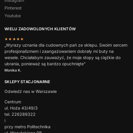
Instagram
Pinterest
Youtube
WIELU ZADOWOLONYCH KLIENTÓW
★★★★★
„Wyrazy uznania dla cudownych pań ze sklepu. Swoim sercem
profesjonalizmem i zaangażowaniem dobrały mi buty na
wesele. Chciałabym zauważyć, że moje stopy są ciężkie do
ubrania, ponieważ są bardzo opuchnięte”
Monika K.
SKLEPY STACJONARNE
Odwiedź nas w Warszawie
Centrum
ul. Hoża 43/49/3
tel. 226289322
i
przy metro Politechnika
ul. Waryńskiego 9B