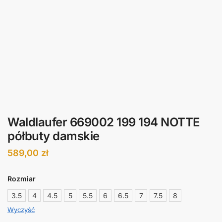
Waldlaufer 669002 199 194 NOTTE
półbuty damskie
589,00
zł
Rozmiar
3.5
4
4.5
5
5.5
6
6.5
7
7.5
8
Wyczyść