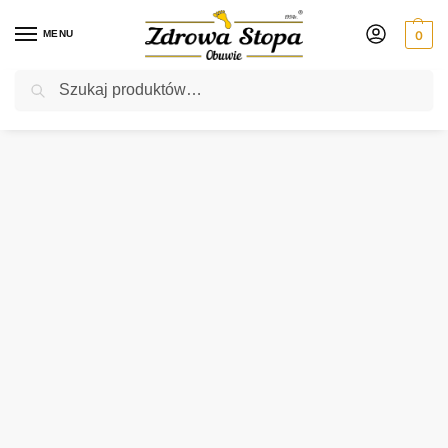
MENU
0
Szukaj
Rabat ⚡ 5% kod: ZDROWASTOPA (na obuwie poza promocją)
Strona główna
Damskie
półbuty
Waldlaufer 669002 199 194 NOTTE półbuty damskie
/
/
/