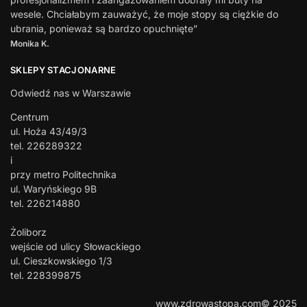
wesele. Chciałabym zauważyć, że moje stopy są ciężkie do
ubrania, ponieważ są bardzo opuchnięte”
Monika K.
SKLEPY STACJONARNE
Odwiedź nas w Warszawie
Centrum
ul. Hoża 43/49/3
tel. 226289322
i
przy metro Politechnika
ul. Waryńskiego 9B
tel. 226214880
Żoliborz
wejście od ulicy Słowackiego
ul. Cieszkowskiego 1/3
tel. 228399875
www.zdrowastopa.com© 2025