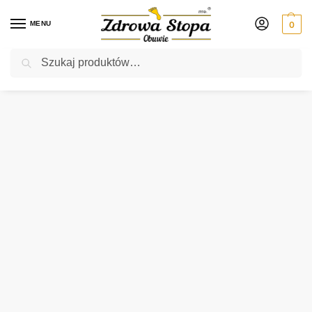
MENU
0
Szukaj
Rabat ⚡ 5% kod: ZDROWASTOPA (na obuwie poza promocją)
Strona główna
Damskie
półbuty
Waldlaufer 668002 208 338 ASPHALT CARBON półbuty damskie
/
/
/