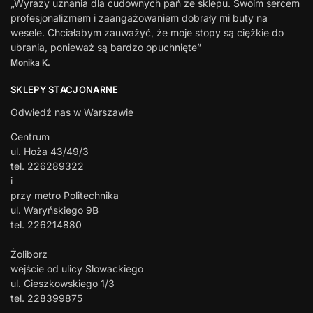
„Wyrazy uznania dla cudownych pań ze sklepu. Swoim sercem
profesjonalizmem i zaangażowaniem dobrały mi buty na
wesele. Chciałabym zauważyć, że moje stopy są ciężkie do
ubrania, ponieważ są bardzo opuchnięte”
Monika K.
SKLEPY STACJONARNE
Odwiedź nas w Warszawie
Centrum
ul. Hoża 43/49/3
tel. 226289322
i
przy metro Politechnika
ul. Waryńskiego 9B
tel. 226214880
Żoliborz
wejście od ulicy Słowackiego
ul. Cieszkowskiego 1/3
tel. 228399875