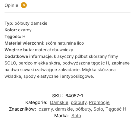
Opinie
0
Typ:
półbuty damskie
Kolor:
czarny
Tęgość:
H
Materiał wierzchni:
skóra naturalna lico
Wnętrze buta:
materiał obuwniczy
Dodatkowe informacje:
klasyczny półbut skórzany firmy
SOLO, bardzo miękka skóra, podwyższona tęgość H, zapinane
na dwa suwaki ułatwiające zakładanie. Miękka skórzana
wkładka, spody elastyczne i antypoślizgowe.
SKU:
64057-1
Kategorie:
Damskie
,
półbuty
,
Promocje
Znaczników:
czarny
,
damskie
,
półbuty
,
Solo
,
Tęgość H
Marka:
Solo