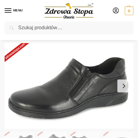
MENU
0
Szukaj
Rabat ⚡ 5% kod: ZDROWASTOPA (na obuwie poza promocją)
Strona główna
Damskie
półbuty
Solo 017DS CZARNY półbuty damskie
/
/
/