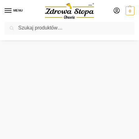
MENU
0
Szukaj
Rabat ⚡ 5% kod: ZDROWASTOPA (na obuwie poza promocją)
Strona główna
Męskie
półbuty
Skechers 210959/TPE TAUPE półbuty męskie
/
/
/