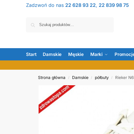
Zadzwoń do nas
22 628 93 22
,
22 839 98 75
Szukaj
Start
Damskie
Męskie
Marki
Promocj
Strona główna
Damskie
półbuty
Rieker N
/
/
/