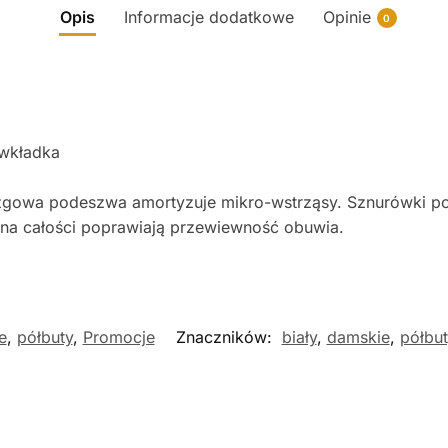
Opis
Informacje dodatkowe
Opinie
0
 wkładka
zgowa podeszwa amortyzuje mikro-wstrząsy. Sznurówki po
ki na całości poprawiają przewiewność obuwia.
e
,
półbuty
,
Promocje
Znaczników:
biały
,
damskie
,
półbut