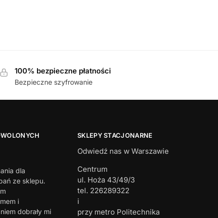
DAMSKIE
,
PÓŁBUTY
708-42 35A MAHOGANY MET półbuty damskie
369,00
zł
100% bezpieczne płatności
Bezpieczne szyfrowanie
OWOLONYCH
SKLEPY STACJONARNE
Odwiedź nas w Warszawie
Centrum
ania dla
ul. Hoża 43/49/3
ań ze sklepu.
tel. 226289322
em
i
zmem i
iem dobrały mi
przy metro Politechnika