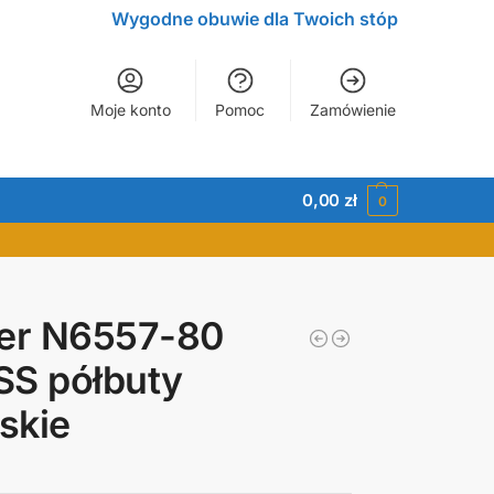
Wygodne obuwie dla Twoich stóp
Moje konto
Pomoc
Zamówienie
0,00
zł
0
ker N6557-80
SS półbuty
skie