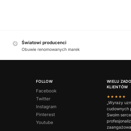
549,00
zł
Caprice 24
Światowi producenci
Obuwie renomowanych marek
FOLLOW
WIELU ZAD
KLIENTÓW
Facebook
★★★★★
Twitter
„Wyrazy uzn
Instagram
cudownych p
Pinterest
Swoim serc
profesjonali
Youtube
zaangażowan