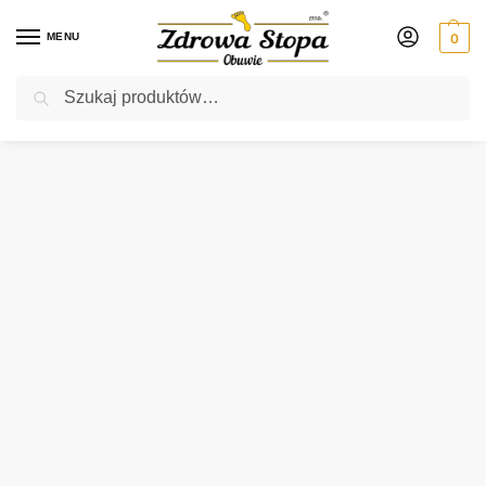
MENU
0
Szukaj
Rabat ⚡ 5% kod: ZDROWASTOPA (na obuwie poza promocją)
Strona główna
Damskie
półbuty
Rieker 45502-00 SCHWARZ półbuty damskie
/
/
/