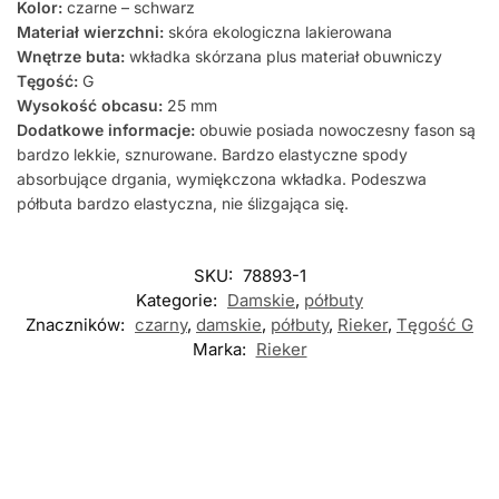
Kolor:
czarne – schwarz
Materiał wierzchni:
skóra ekologiczna lakierowana
Wnętrze buta:
wkładka skórzana plus materiał obuwniczy
Tęgość:
G
Wysokość obcasu:
25 mm
Dodatkowe informacje:
obuwie posiada nowoczesny fason są
bardzo lekkie, sznurowane. Bardzo elastyczne spody
absorbujące drgania, wymiękczona wkładka. Podeszwa
półbuta bardzo elastyczna, nie ślizgająca się.
SKU:
78893-1
Kategorie:
Damskie
,
półbuty
Znaczników:
czarny
,
damskie
,
półbuty
,
Rieker
,
Tęgość G
Marka:
Rieker
Nowość
Nowość
Nowość