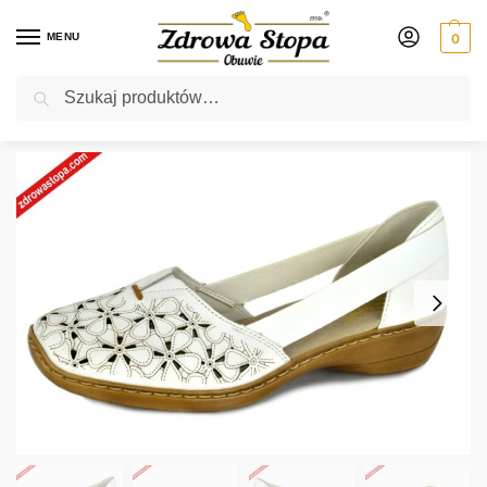
MENU
0
Szukaj
Rabat ⚡ 5% kod: ZDROWASTOPA (na obuwie poza promocją)
Strona główna
Damskie
półbuty
Rieker 41356-80 WEISS półbuty damskie
/
/
/