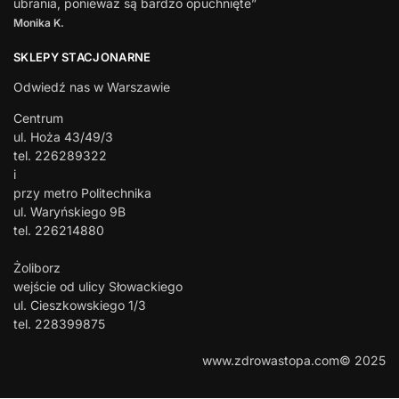
ubrania, ponieważ są bardzo opuchnięte”
Monika K.
SKLEPY STACJONARNE
Odwiedź nas w Warszawie
Centrum
ul. Hoża 43/49/3
tel. 226289322
i
przy metro Politechnika
ul. Waryńskiego 9B
tel. 226214880
Żoliborz
wejście od ulicy Słowackiego
ul. Cieszkowskiego 1/3
tel. 228399875
www.zdrowastopa.com© 2025