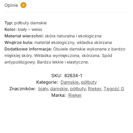
Opinie
0
Typ:
półbuty damskie
Kolor:
biały – weiss
Materiał wierzchni:
skóra naturalna i ekologiczna
Wnętrze buta:
materiał ekologiczny, wkładka skórzana
Dodatkowe informacje:
Obuwie damskie wykonane z bardzo
miękkiej skóry. Wkładka wymiękczona, skórzana. Spód
antypoślizgowy. Bardzo lekkie i elastyczne.
SKU:
62634-1
Kategorie:
Damskie
,
półbuty
Znaczników:
biały
,
damskie
,
półbuty
,
Rieker
,
Tęgość G
Marka:
Rieker
Nowość
Nowość