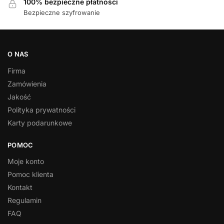
100% bezpieczne płatności
Bezpieczne szyfrowanie
O NAS
Firma
Zamówienia
Jakość
Polityka prywatności
Karty podarunkowe
POMOC
Moje konto
Pomoc klienta
Kontakt
Regulamin
FAQ