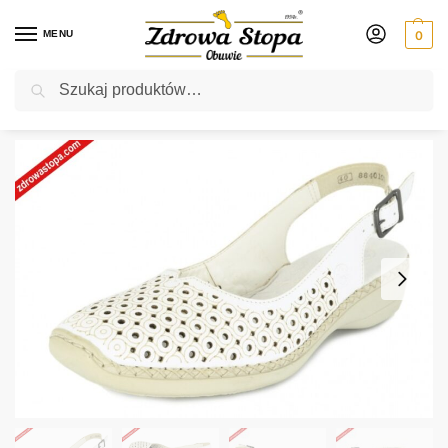
MENU
0
Szukaj
Rabat ⚡ 5% kod: ZDROWASTOPA (na obuwie poza promocją)
Strona główna
Damskie
półbuty
Rieker 41350-80 WEISS półbuty damskie
/
/
/