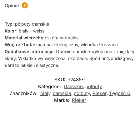
Opinie
0
Typ:
półbuty damskie
Kolor:
biały – weiss
Materiał wierzchni:
skóra naturalna
Wnętrze buta:
materiał ekologiczny, wkładka skórzana
Dodatkowe informacje:
Obuwie damskie wykonane z miękkiej
skóry. Wkładka wymiękczona, skórzana. Spód antypoślizgowy.
Bardzo lekkie i elastyczne.
SKU:
77485-1
Kategorie:
Damskie
,
półbuty
Znaczników:
biały
,
damskie
,
półbuty
,
Rieker
,
Tęgość G
Marka:
Rieker
Nowość
Nowość
Nowość