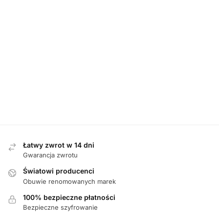
DAMSKIE
,
PÓŁBUTY
D
Rieker N32G0-25 BRAUN półbuty damskie
Waldlaufer 6
359,00
zł
Łatwy zwrot w 14 dni
Gwarancja zwrotu
Światowi producenci
Obuwie renomowanych marek
100% bezpieczne płatności
Bezpieczne szyfrowanie