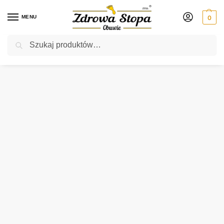
MENU
0
Szukaj
Rabat ⚡ 5% kod: ZDROWASTOPA (na obuwie poza promocją)
Strona główna
Damskie
półbuty
Podowell MAGENTA MARINE półbuty damskie
/
/
/