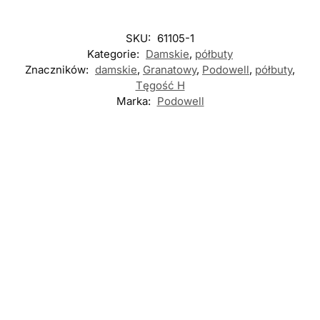
SKU:
61105-1
Kategorie:
Damskie
,
półbuty
Znaczników:
damskie
,
Granatowy
,
Podowell
,
półbuty
,
Tęgość H
Marka:
Podowell
Nowość
Nowość