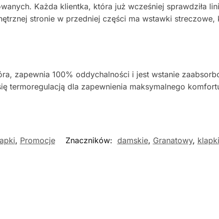
wanych. Każda klientka, która już wcześniej sprawdziła 
rznej stronie w przedniej części ma wstawki streczowe, 
skóra, zapewnia 100% oddychalności i jest wstanie zaabso
się termoregulacją dla zapewnienia maksymalnego komfortu
lapki
,
Promocje
Znaczników:
damskie
,
Granatowy
,
klapk
ość
Nowość