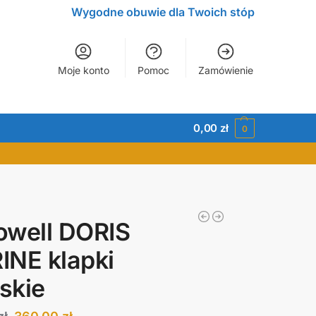
Wygodne obuwie dla Twoich stóp
Moje konto
Pomoc
Zamówienie
0,00
zł
0
owell DORIS
NE klapki
skie