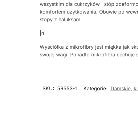
wszystkim dla cukrzyków i stóp zdeformo
komfortem użytkowania. Obuwie po wewnęt
stopy z haluksami.
|n|
Wyściółka z mikrofibry jest miękka jak 
swojej wagi. Ponadto mikrofibra cechuje 
SKU:
59553-1
Kategorie:
Damskie
,
k
Nowość
Now