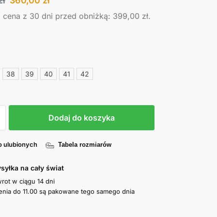
zł
360,00
zł
a cena z 30 dni przed obniżką:
399,00
zł
.
38
39
40
41
42
Dodaj do koszyka
o ulubionych
Tabela rozmiarów
syłka na cały świat
wrot w ciągu 14 dni
nia do 11.00 są pakowane tego samego dnia