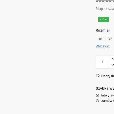
399,00
Najniższ
-10%
Rozmiar
36
37
Wyczyść
Dodaj d
Szybka wy
łatwy z
zamówie