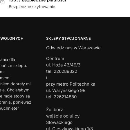
Bezpieczne szyfrowanie
OWOLONYCH
SKLEPY STACJONARNE
Odwiedź nas w Warszawie
Centrum
ania dla
ul. Hoża 43/49/3
ań ze sklepu.
tel. 226289322
em
i
zmem i
iem dobrały mi
przy metro Politechnika
ele. Chciałabym
ul. Waryńskiego 9B
e moje stopy są
tel. 226214880
brania, ponieważ
puchnięte”
Żoliborz
wejście od ulicy
Słowackiego
ul. Cieszkowskiego 1/3