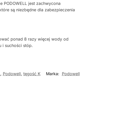
linie PODOWELL jest zachwycona
które są niezbędne dla zabezpieczenia
rbować ponad 8 razy więcej wody od
 i suchości stóp.
i
,
Podowell
,
tęgość K
Marka:
Podowell