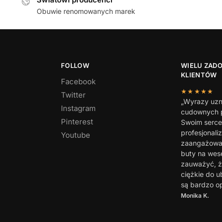
Obuwie renomowanych marek
FOLLOW
WIELU ZAD
KLIENTÓW
Facebook
★★★★★
Twitter
„Wyrazy uzn
Instagram
cudownych p
Pinterest
Swoim serc
profesjonali
Youtube
zaangażowan
buty na wes
zauważyć, ż
ciężkie do u
są bardzo o
Monika K.