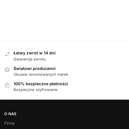
DAMSKIE
,
SANDAŁY
D
Tamaris 88736-46 007 BLACK sandały
Waldlaufer 81
damskie
349,00
zł
Łatwy zwrot w 14 dni
Gwarancja zwrotu
Światowi producenci
Obuwie renomowanych marek
100% bezpieczne płatności
Bezpieczne szyfrowanie
O NAS
Firma