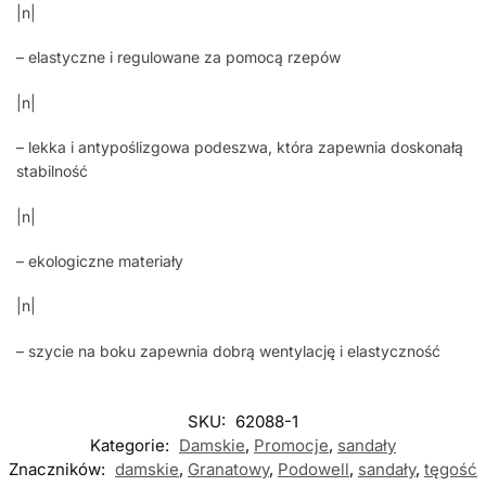
|n|
– elastyczne i regulowane za pomocą rzepów
|n|
– lekka i antypoślizgowa podeszwa, która zapewnia doskonałą
stabilność
|n|
– ekologiczne materiały
|n|
– szycie na boku zapewnia dobrą wentylację i elastyczność
SKU:
62088-1
Kategorie:
Damskie
,
Promocje
,
sandały
Znaczników:
damskie
,
Granatowy
,
Podowell
,
sandały
,
tęgość