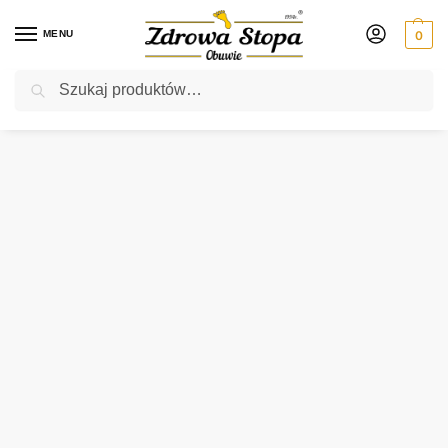
MENU
0
Szukaj
Rabat ⚡ 5% kod: ZDROWASTOPA (na obuwie poza promocją)
Strona główna
Damskie
sandały
Podowell ATHENA JEAN sandały damskie
/
/
/