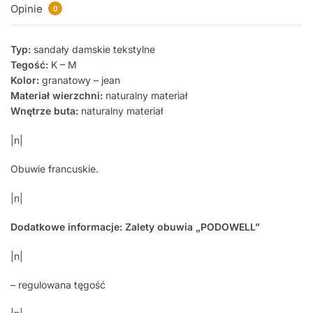
Opinie
0
Typ:
sandały damskie tekstylne
Tegość:
K – M
Kolor:
granatowy – jean
Materiał wierzchni:
naturalny materiał
Wnętrze buta:
naturalny materiał
|n|
Obuwie francuskie.
|n|
Dodatkowe informacje: Zalety obuwia „PODOWELL”
|n|
– regulowana tęgość