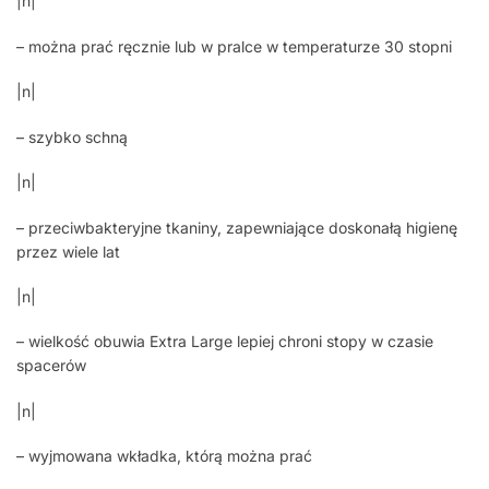
|n|
– można prać ręcznie lub w pralce w temperaturze 30 stopni
|n|
– szybko schną
|n|
– przeciwbakteryjne tkaniny, zapewniające doskonałą higienę
przez wiele lat
|n|
– wielkość obuwia Extra Large lepiej chroni stopy w czasie
spacerów
|n|
– wyjmowana wkładka, którą można prać