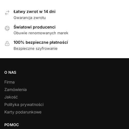
Łatwy zwrot w 14 dni
Gwarancja zwrotu
Światowi producenci
Obuwie renomowanych marek
100% bezpieczne płatności
Bezpieczne szyfrowanie
O NAS
Firma
Zamówienia
Jakość
Polityka prywatności
Karty podarunkowe
POMOC