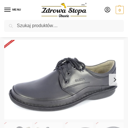
MENU
0
Szukaj
Rabat ⚡ 5% kod: ZDROWASTOPA (na obuwie poza promocją)
Strona główna
Męskie
półbuty
Lesta 3674-2-1058 CZARNY półbuty męskie
/
/
/