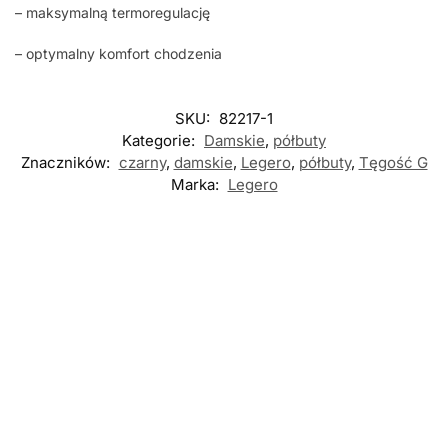
– maksymalną termoregulację
– optymalny komfort chodzenia
SKU:
82217-1
Kategorie:
Damskie
,
półbuty
Znaczników:
czarny
,
damskie
,
Legero
,
półbuty
,
Tęgość G
Marka:
Legero
Nowość
Nowość