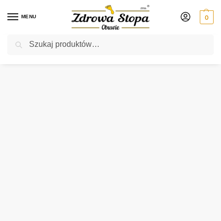
MENU
0
Szukaj
Rabat ⚡ 5% kod: ZDROWASTOPA (na obuwie poza promocją)
Strona główna
Damskie
półbuty
Legero 009568-0000 SCHWARZ półbuty damskie
/
/
/