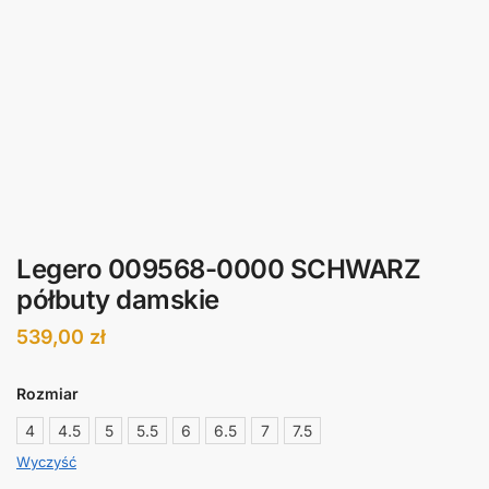
Legero 009568-0000 SCHWARZ
półbuty damskie
539,00
zł
Rozmiar
4
4.5
5
5.5
6
6.5
7
7.5
Wyczyść