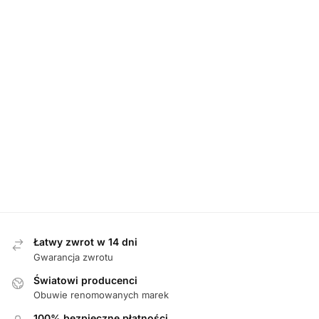
DAMSKIE
,
PÓŁBUTY
D
Rieker N32G0-25 BRAUN półbuty damskie
Caprice 24
359,00
zł
Łatwy zwrot w 14 dni
Gwarancja zwrotu
Światowi producenci
Obuwie renomowanych marek
100% bezpieczne płatności