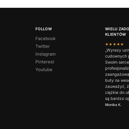
FOLLOW
WIELU ZAD
KLIENTÓW
Facebook
★★★★★
Twitter
„Wyrazy uzn
Instagram
cudownych p
Pinterest
Swoim serc
profesjonali
Youtube
zaangażowan
buty na wes
zauważyć, ż
ciężkie do u
są bardzo o
Monika K.