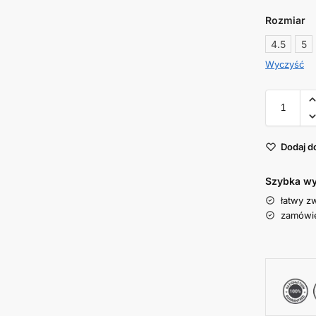
Rozmiar
4.5
5
Wyczyść
Dodaj d
Szybka wy
łatwy z
zamówie