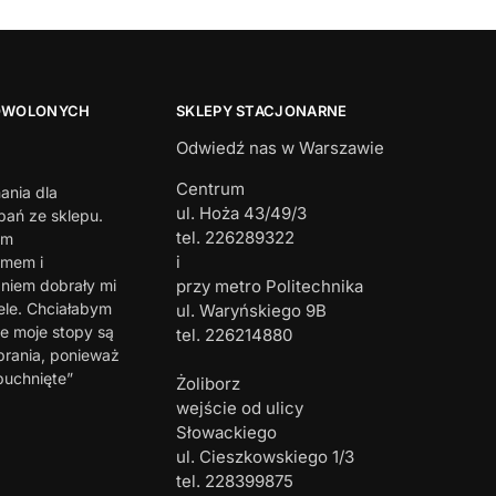
OWOLONYCH
SKLEPY STACJONARNE
Odwiedź nas w Warszawie
Centrum
ania dla
ul. Hoża 43/49/3
ań ze sklepu.
tel. 226289322
em
i
zmem i
iem dobrały mi
przy metro Politechnika
ele. Chciałabym
ul. Waryńskiego 9B
e moje stopy są
tel. 226214880
brania, ponieważ
puchnięte”
Żoliborz
wejście od ulicy
Słowackiego
ul. Cieszkowskiego 1/3
tel. 228399875