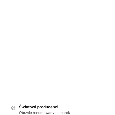
DAMSKIE
,
PÓŁBUTY
ufer 634002 100 194 NOTTE półbuty damskie
549,00
zł
Caprice 24
Światowi producenci
Obuwie renomowanych marek