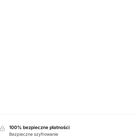
DAMSKIE
,
PÓŁBUTY
708-42 35A MAHOGANY MET półbuty damskie
369,00
zł
100% bezpieczne płatności
Bezpieczne szyfrowanie