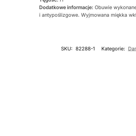
Dodatkowe informacje:
Obuwie wykonane z
i antypoślizgowe. Wyjmowana miękka wkła
SKU:
82288-1
Kategorie:
Da
Nowość
Nowoś