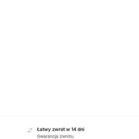
DAMSKIE
,
PÓŁBUTY
Rieker N32G0-25 BRAUN półbuty damskie
359,00
zł
Waldla
Łatwy zwrot w 14 dni
Gwarancja zwrotu