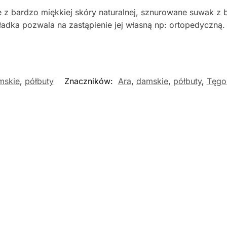
 bardzo miękkiej skóry naturalnej, sznurowane suwak z bo
dka pozwala na zastąpienie jej własną np: ortopedyczną.
mskie
,
półbuty
Znaczników:
Ara
,
damskie
,
półbuty
,
Tęgo
ć
Nowość