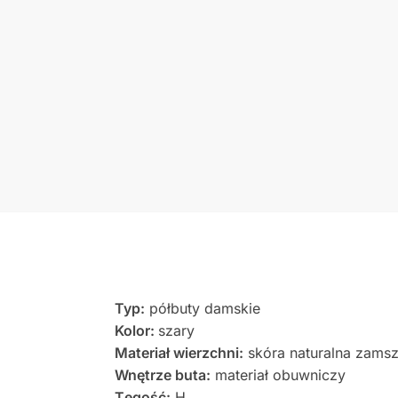
Typ:
półbuty damskie
Kolor:
szary
Materiał wierzchni:
skóra naturalna zams
Wnętrze buta:
materiał obuwniczy
Tęgość:
H