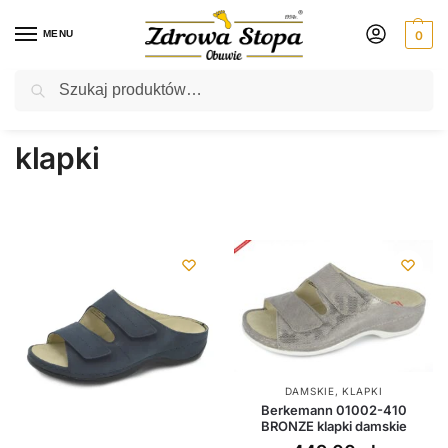
MENU
0
Szukaj
Rabat ⚡ 5% kod: ZDROWASTOPA (na obuwie poza promocją)
Strona główna
Damskie
klapki
Strona 2
/
/
/
klapki
DAMSKIE
,
KLAPKI
Berkemann 01002-410
BRONZE klapki damskie