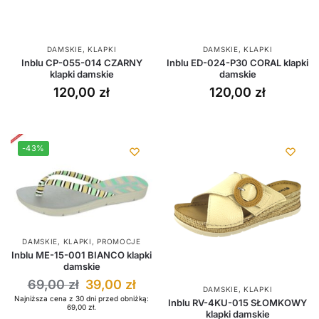
DAMSKIE
,
KLAPKI
DAMSKIE
,
KLAPKI
Inblu CP-055-014 CZARNY
Inblu ED-024-P30 CORAL klapki
klapki damskie
damskie
120,00
zł
120,00
zł
-43%
DAMSKIE
,
KLAPKI
,
PROMOCJE
Inblu ME-15-001 BIANCO klapki
damskie
69,00
zł
39,00
zł
DAMSKIE
,
KLAPKI
Najniższa cena z 30 dni przed obniżką:
Inblu RV-4KU-015 SŁOMKOWY
69,00
zł
.
klapki damskie