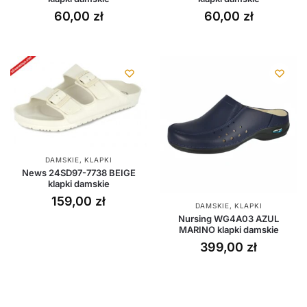
60,00
zł
60,00
zł
DAMSKIE
,
KLAPKI
News 24SD97-7738 BEIGE
klapki damskie
159,00
zł
DAMSKIE
,
KLAPKI
Nursing WG4A03 AZUL
MARINO klapki damskie
399,00
zł