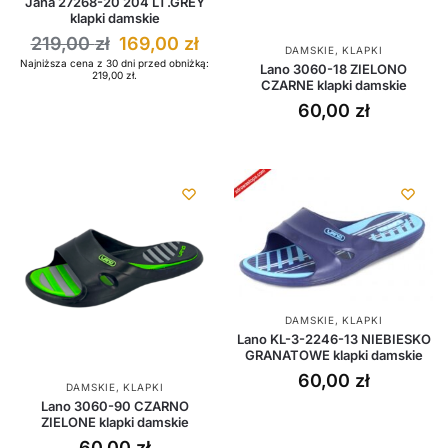
Jana 27268-20 204 LT.GREY
klapki damskie
219,00
zł
169,00
zł
DAMSKIE
,
KLAPKI
Najniższa cena z 30 dni przed obniżką:
Lano 3060-18 ZIELONO
219,00
zł
.
CZARNE klapki damskie
60,00
zł
DAMSKIE
,
KLAPKI
Lano KL-3-2246-13 NIEBIESKO
GRANATOWE klapki damskie
60,00
zł
DAMSKIE
,
KLAPKI
Lano 3060-90 CZARNO
ZIELONE klapki damskie
60,00
zł