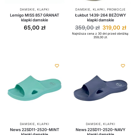
DAMSKIE
,
KLAPKI
DAMSKIE
,
KLAPKI
,
PROMOCJE
Lemigo MISS 857 GRANAT
Łukbut 1439-264 BEŻOWY
klapki damskie
klapki damskie
65,00
zł
359,00
zł
319,00
zł
Najniższa cena z 30 dni przed obniżką:
359,00
zł
.
DAMSKIE
,
KLAPKI
DAMSKIE
,
KLAPKI
News 22SD11-2520-MINT
News 22SD11-2520-NAVY
klapki damskie
klapki damskie