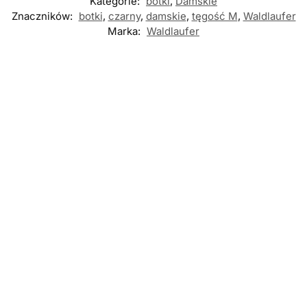
Kategorie:
botki
,
Damskie
Znaczników:
botki
,
czarny
,
damskie
,
tęgość M
,
Waldlaufer
Marka:
Waldlaufer
Nowość
Nowość