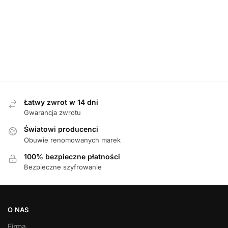
BOTKI
,
DAMSKIE
Waldlaufer 609803 199 001 SCHWARZ botki
Caprice 253
damskie
579,00
zł
Łatwy zwrot w 14 dni
Gwarancja zwrotu
Światowi producenci
Obuwie renomowanych marek
100% bezpieczne płatności
Bezpieczne szyfrowanie
O NAS
Firma