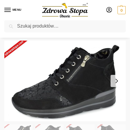
MENU
0
Szukaj
Rabat ⚡ 5% kod: ZDROWASTOPA (na obuwie poza promocją)
Strona główna
Damskie
botki
Waldlaufer 807M81 301 001 SCHWARZ botki damskie
/
/
/