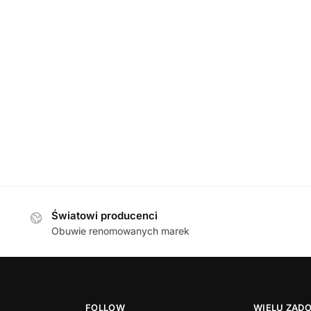
DAMSKIE
,
TRAPERY
apery damskie
Waldlaufer 471900 911 743 SCHWARZ BRAS
659,00
zł
Światowi producenci
Obuwie renomowanych marek
FOLLOW
WIELU ZAD