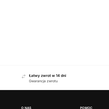
DAMSKIE
,
TRAPERY
Waldlaufer 471900 911 307 NOTTE PIETRA SILBER tr
659,00
zł
Łatwy zwrot w 14 dni
Gwarancja zwrotu
O NAS
POMOC