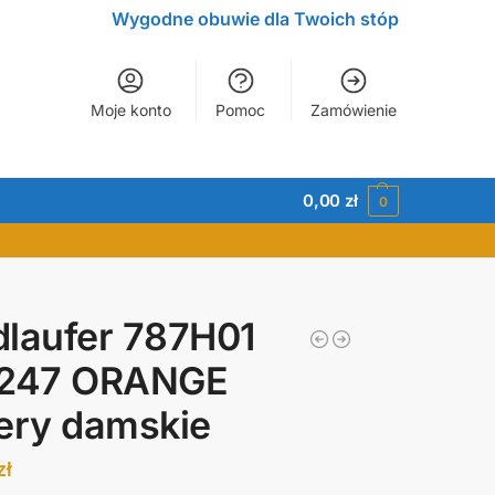
Wygodne obuwie dla Twoich stóp
Moje konto
Pomoc
Zamówienie
0,00
zł
0
laufer 787H01
 247 ORANGE
ery damskie
zł