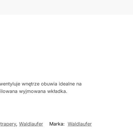
wentyluje wnętrze obuwia idealne na
ofilowana wyjmowana wkładka.
,
trapery
,
Waldlaufer
Marka:
Waldlaufer