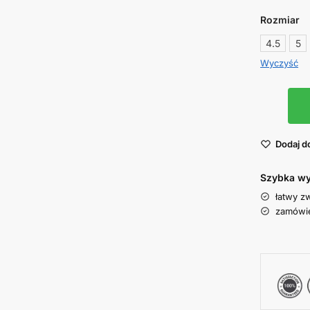
Rozmiar
4.5
5
Wyczyść
Dodaj d
Szybka wy
łatwy z
zamówie