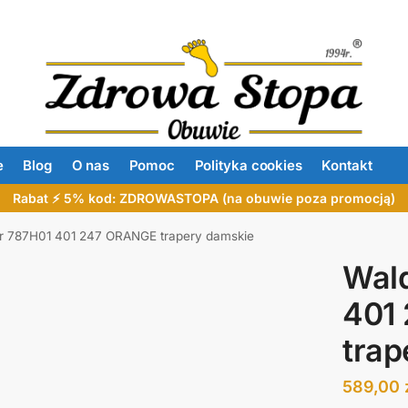
e
Blog
O nas
Pomoc
Polityka cookies
Kontakt
Rabat ⚡ 5% kod: ZDROWASTOPA (na obuwie poza promocją)
er 787H01 401 247 ORANGE trapery damskie
Wald
401
trap
589,00