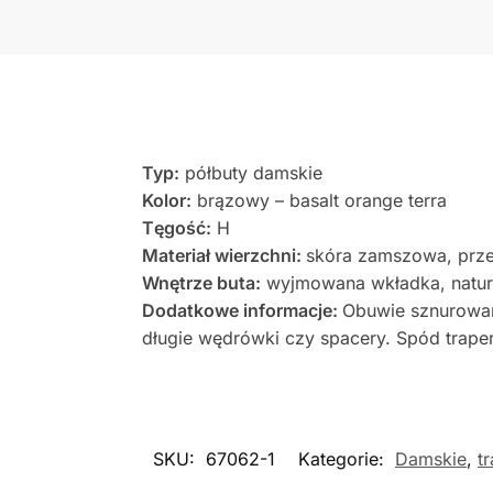
Typ:
półbuty damskie
Kolor:
brązowy – basalt orange terra
Tęgość:
H
Materiał wierzchni:
skóra zamszowa, prze
Wnętrze buta:
wyjmowana wkładka, natura
Dodatkowe informacje:
Obuwie sznurowane
długie wędrówki czy spacery. Spód trape
SKU:
67062-1
Kategorie:
Damskie
,
t