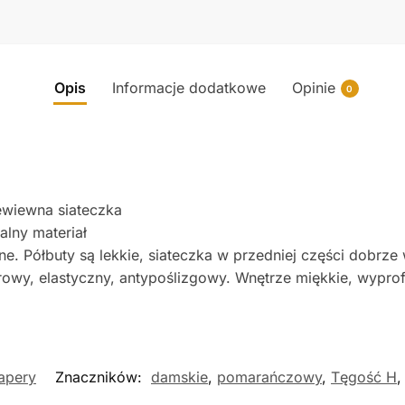
Opis
Informacje dodatkowe
Opinie
0
wiewna siateczka
lny materiał
. Półbuty są lekkie, siateczka w przedniej części dobrze 
rowy, elastyczny, antypoślizgowy. Wnętrze miękkie, wypr
rapery
Znaczników:
damskie
,
pomarańczowy
,
Tęgość H