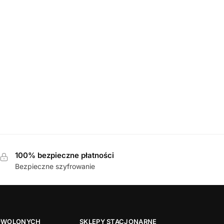
IL TERRA trapery damskie
100% bezpieczne płatności
Bezpieczne szyfrowanie
OWOLONYCH
SKLEPY STACJONARNE