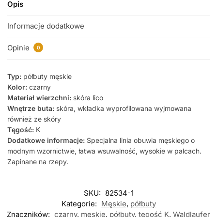
Opis
Informacje dodatkowe
Opinie
0
Typ:
półbuty męskie
Kolor:
czarny
Materiał wierzchni:
skóra lico
Wnętrze buta:
skóra, wkładka wyprofilowana wyjmowana
również ze skóry
Tęgość:
K
Dodatkowe informacje:
Specjalna linia obuwia męskiego o
modnym wzornictwie, łatwa wsuwalność, wysokie w palcach.
Zapinane na rzepy.
SKU:
82534-1
Kategorie:
Męskie
,
półbuty
Znaczników:
czarny
,
męskie
,
półbuty
,
tęgość K
,
Waldlaufer