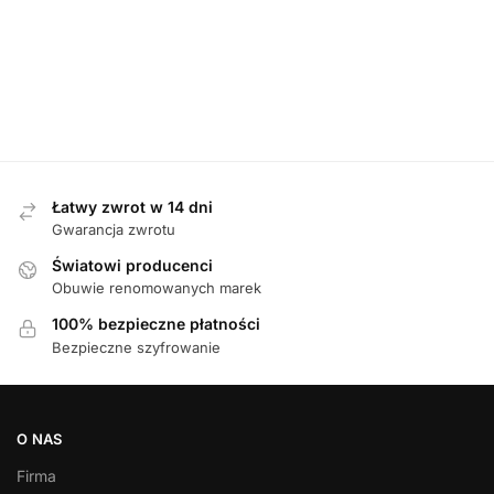
Skechers 220701/CRL CORAL półbuty męskie
Rieker 1221
729,00
zł
689,00
zł
Najniższa cena z 30 dni przed obniżką:
729,00
zł
.
Łatwy zwrot w 14 dni
Gwarancja zwrotu
Światowi producenci
Obuwie renomowanych marek
100% bezpieczne płatności
Bezpieczne szyfrowanie
O NAS
Firma