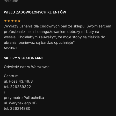
Youtube
WIELU ZADOWOLONYCH KLIENTÓW
★★★★★
„Wyrazy uznania dla cudownych pań ze sklepu. Swoim sercem
profesjonalizmem i zaangażowaniem dobrały mi buty na
wesele. Chciałabym zauważyć, że moje stopy są ciężkie do
ubrania, ponieważ są bardzo opuchnięte”
Monika K.
SKLEPY STACJONARNE
Odwiedź nas w Warszawie
Centrum
ul. Hoża 43/49/3
tel. 226289322
i
przy metro Politechnika
ul. Waryńskiego 9B
tel. 226214880