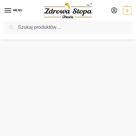
MENU
0
Szukaj
Rabat ⚡ 5% kod: ZDROWASTOPA (na obuwie poza promocją)
Strona główna
Męskie
półbuty
Waldlaufer 633301 174 001 SCHWARZ półbuty męskie
/
/
/