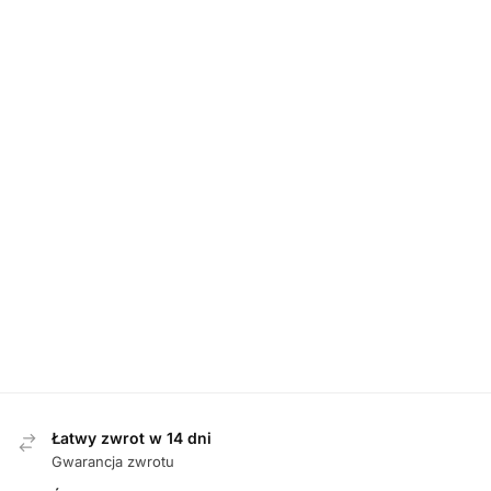
MĘSKIE
,
PÓŁBUTY
MĘSKIE
,
PÓŁBUTY
MĘSKIE
,
PÓŁBUTY
,
PROMOCJE
Rieker 12213-25
Rieker U4502-00
BRAUN półbuty
SCHWARZ
Skechers
męskie
półbuty męskie
220701/CRL
CORAL półbuty
399,00
zł
439,00
zł
męskie
729,00
zł
689,00
zł
Najniższa cena z 30
dni przed obniżką:
729,00
zł
.
Łatwy zwrot w 14 dni
Gwarancja zwrotu