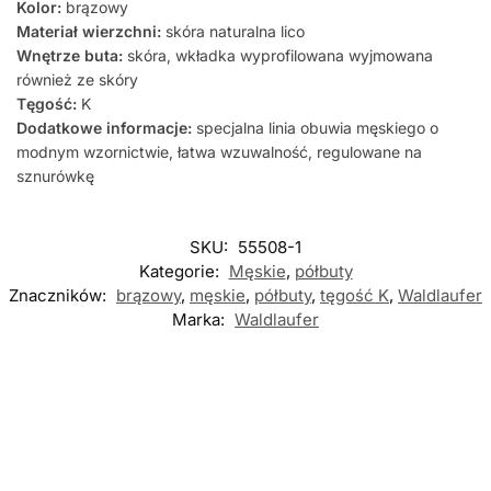
Kolor:
brązowy
Materiał wierzchni:
skóra naturalna lico
Wnętrze buta:
skóra, wkładka wyprofilowana wyjmowana
również ze skóry
Tęgość:
K
Dodatkowe informacje:
specjalna linia obuwia męskiego o
modnym wzornictwie, łatwa wzuwalność, regulowane na
sznurówkę
SKU:
55508-1
Kategorie:
Męskie
,
półbuty
Znaczników:
brązowy
,
męskie
,
półbuty
,
tęgość K
,
Waldlaufer
Marka:
Waldlaufer
Nowość
Nowość
Nowość
-5%