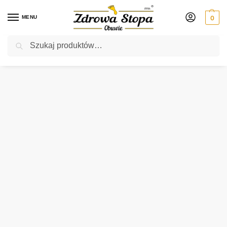
MENU
0
Szukaj
Rabat ⚡ 5% kod: ZDROWASTOPA (na obuwie poza promocją)
Strona główna
Męskie
półbuty
Waldlaufer 613010 174 243 RINDE półbuty męskie
/
/
/