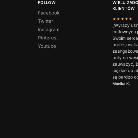
FOLLOW
WIELU ZAD
KLIENTÓW
Facebook
★★★★★
Twitter
„Wyrazy uzn
Instagram
cudownych p
Pinterest
Swoim serc
profesjonali
Youtube
zaangażowan
buty na wes
zauważyć, ż
ciężkie do u
są bardzo o
Monika K.