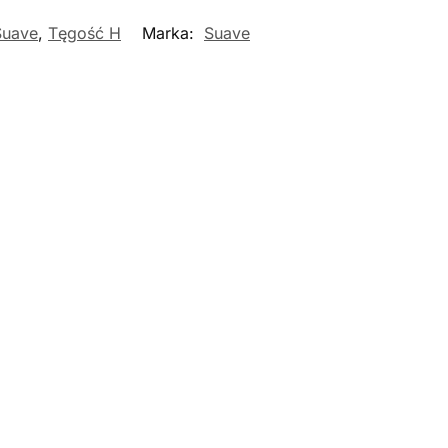
Suave
,
Tęgość H
Marka:
Suave
Nowość