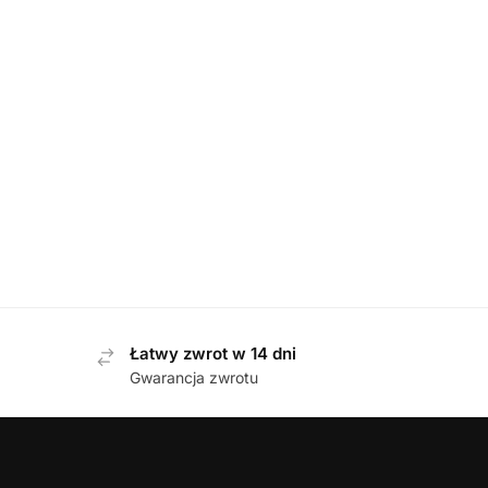
DAMSKIE
,
SANDAŁY
Tamaris 88736-46 007 BLACK sandały damskie
349,00
zł
Łatwy zwrot w 14 dni
Gwarancja zwrotu