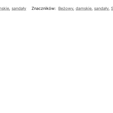
skie
,
sandały
Znaczników:
Beżowy
,
damskie
,
sandały
,
Nowość