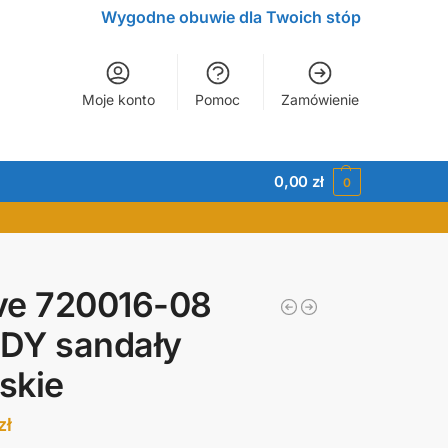
Wygodne obuwie dla Twoich stóp
Moje konto
Pomoc
Zamówienie
0,00
zł
0
ve 720016-08
DY sandały
skie
zł