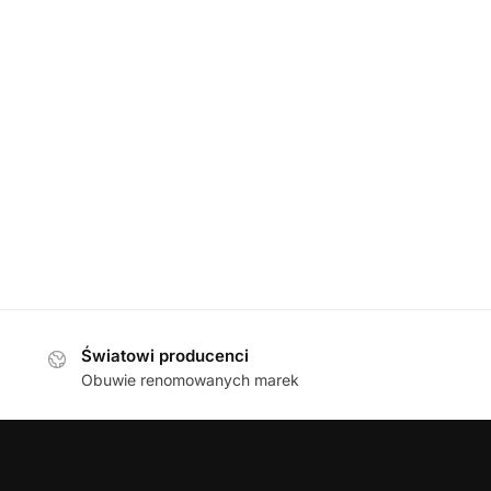
DAMSKIE
,
SANDAŁY
Waldlaufer 811004 329 361 SCHWARZ SILBER sandały damski
479,00
zł
Światowi producenci
Obuwie renomowanych marek