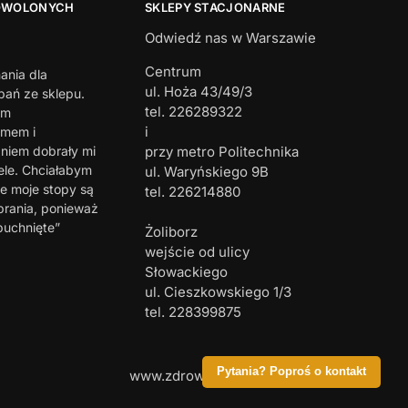
OWOLONYCH
SKLEPY STACJONARNE
Odwiedź nas w Warszawie
Centrum
ania dla
ul. Hoża 43/49/3
ań ze sklepu.
tel. 226289322
em
i
zmem i
iem dobrały mi
przy metro Politechnika
ele. Chciałabym
ul. Waryńskiego 9B
e moje stopy są
tel. 226214880
brania, ponieważ
puchnięte”
Żoliborz
wejście od ulicy
Słowackiego
ul. Cieszkowskiego 1/3
tel. 228399875
Pytania? Poproś o kontakt
www.zdrowastopa.com© 2025