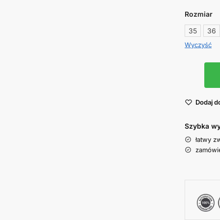
Rozmiar
35
36
Wyczyść
Dodaj d
Szybka wy
łatwy z
zamówie