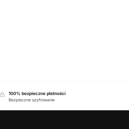
DAMSKIE
,
SANDAŁY
Rieker 41756-22 BRAUN sandały damskie
349,00
zł
e
100% bezpieczne płatności
Bezpieczne szyfrowanie