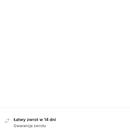
Nowość
Nowość
DAMSKIE
,
DAMSKIE
,
SANDAŁY
SANDAŁY
Rieker 41756-
Tamaris 88736-
DAMSKIE
,
SANDAŁY
22 BRAUN
46 007 BLACK
sandały
Waldlaufer 811004
sandały
damskie
329 361 SCHWARZ
damskie
SILBER sandały
349,00
zł
damskie
349,00
zł
479,00
zł
Łatwy zwrot w 14 dni
Gwarancja zwrotu