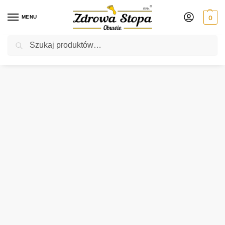
MENU
0
Szukaj
Rabat ⚡ 5% kod: ZDROWASTOPA (na obuwie poza promocją)
Strona główna
Damskie
sandały
Suave 710231-08 BEIGE sandały damskie
/
/
/