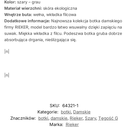
Kolor:
szary – grau
Materiał wierzchni:
skóra ekologiczna
Wnętrze buta:
wełna, wkładka filcowa
Dodatkowe informacje:
Najnowsza kolekcja botka damskiego
firmy RIEKER, model bardzo łatwo wsuwalny dzięki zapięciu na
suwak. Miękka wkładka z filcu. Podeszwa botka gruba dobrze
absorbująca drgania, nieślizgająca się.
|n|
|n|
SKU:
64321-1
Kategorie:
botki
,
Damskie
Znaczników:
botki
,
damskie
,
Rieker
,
Szary
,
Tęgość G
Marka:
Rieker