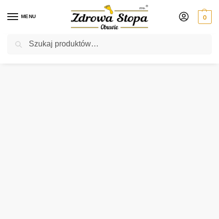
MENU
0
Szukaj
Rabat ⚡ 5% kod: ZDROWASTOPA (na obuwie poza promocją)
Strona główna
Damskie
botki
Rieker Y7463-40 GRAU botki damskie
/
/
/