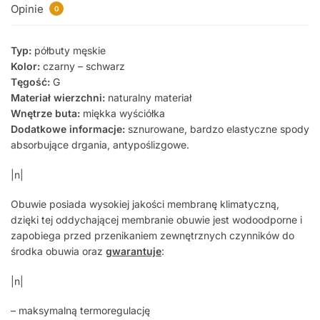
Opinie
0
Typ:
półbuty męskie
Kolor:
czarny – schwarz
Tęgość:
G
Materiał wierzchni:
naturalny materiał
Wnętrze buta:
miękka wyściółka
Dodatkowe informacje:
sznurowane, bardzo elastyczne spody
absorbujące drgania, antypoślizgowe.
|n|
Obuwie posiada wysokiej jakości membranę klimatyczną,
dzięki tej oddychającej membranie obuwie jest wodoodporne i
zapobiega przed przenikaniem zewnętrznych czynników do
środka obuwia oraz
gwarantuje
:
|n|
– maksymalną termoregulację