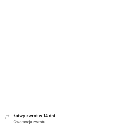
MĘSKIE
,
MĘSKIE
,
PÓŁBUTY
,
PÓŁBUTY
PROMOCJE
MĘSKIE
,
PÓŁBUTY
Rieker 12213-
Skechers
Waldlaufer 662002
25 BRAUN
220701/CRL
199 001 SCHWARZ
półbuty męskie
CORAL półbuty
półbuty męskie
męskie
399,00
zł
609,00
zł
729,00
zł
689,00
zł
Najniższa cena z 30
dni przed obniżką:
729,00
zł
.
Łatwy zwrot w 14 dni
Gwarancja zwrotu