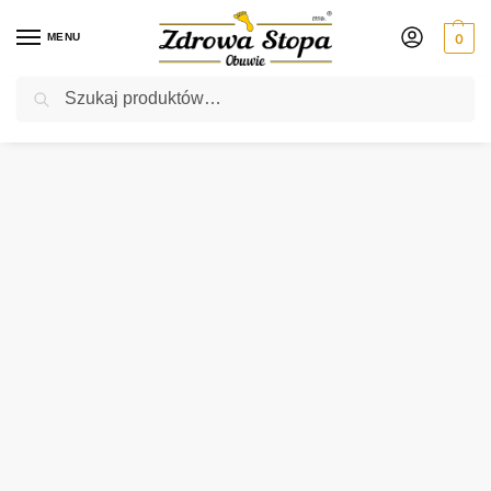
MENU
0
Szukaj
Rabat ⚡ 5% kod: ZDROWASTOPA (na obuwie poza promocją)
Strona główna
Męskie
półbuty
Rieker U0173-00 SCHWARZ półbuty męskie
/
/
/