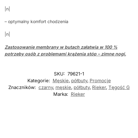
|n|
– optymalny komfort chodzenia
|n|
Zastosowanie
membrany
w butach załatwia w 100 %
potrzeby osób z problemami krążenia stóp – zimne nogi.
SKU:
79621-1
Kategorie:
Męskie
,
półbuty
,
Promocje
Znaczników:
czarny
,
męskie
,
półbuty
,
Rieker
,
Tęgość G
Marka:
Rieker
Nowość
Nowość
Nowość
-5%