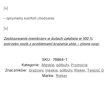
|n|
– optymalny komfort chodzenia
|n|
Zastosowanie
membrany
w butach załatwia w 100 %
potrzeby osób z problemami krążenia stóp – zimne nogi.
SKU:
78864-1
Kategorie:
Męskie
,
półbuty
,
Promocje
Znaczników:
brązowy
,
męskie
,
półbuty
,
Rieker
,
Tęgość G
Marka:
Rieker
Nowość
Nowość
-5%