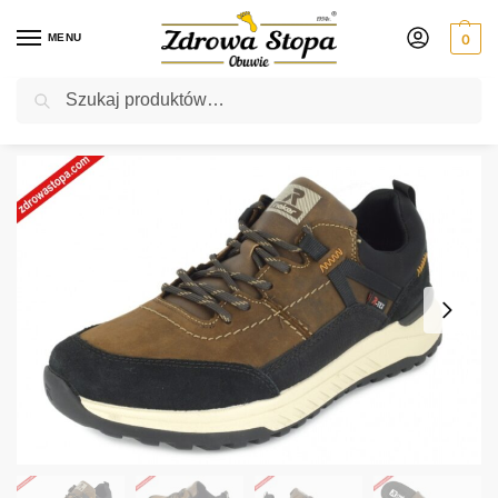
MENU
0
Szukaj
Rabat ⚡ 5% kod: ZDROWASTOPA (na obuwie poza promocją)
Strona główna
Męskie
półbuty
Rieker U0100-22 BRAUN KOMBI półbuty męskie
/
/
/