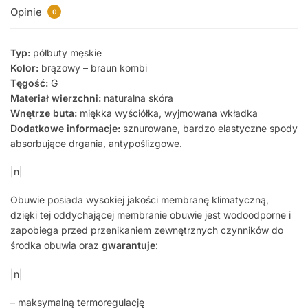
Opinie
0
Typ:
półbuty męskie
Kolor:
brązowy – braun kombi
Tęgość:
G
Materiał wierzchni:
naturalna skóra
Wnętrze buta:
miękka wyściółka, wyjmowana wkładka
Dodatkowe informacje:
sznurowane, bardzo elastyczne spody
absorbujące drgania, antypoślizgowe.
|n|
Obuwie posiada wysokiej jakości membranę klimatyczną,
dzięki tej oddychającej membranie obuwie jest wodoodporne i
zapobiega przed przenikaniem zewnętrznych czynników do
środka obuwia oraz
gwarantuje
:
|n|
– maksymalną termoregulację