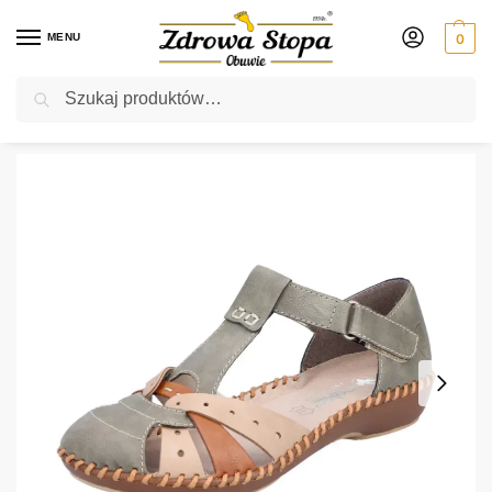
MENU
0
Szukaj
Rabat ⚡ 5% kod: ZDROWASTOPA (na obuwie poza promocją)
Strona główna
Damskie
sandały
Rieker M1655-54 GRUN KOMBI sandały damskie
/
/
/