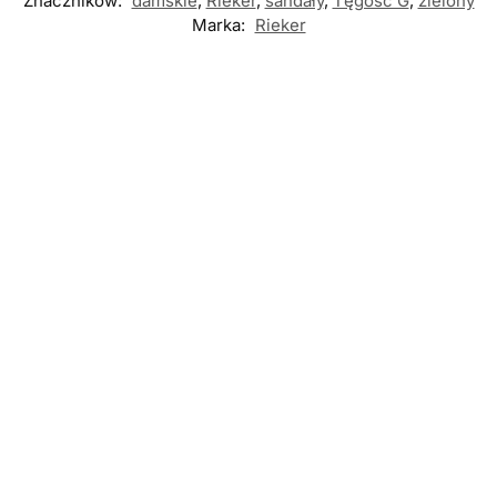
Znaczników:
damskie
,
Rieker
,
sandały
,
Tęgość G
,
zielony
Marka:
Rieker
Nowość