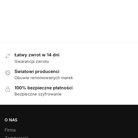
DAMSKIE
,
SANDAŁY
D
Tamaris 88736-46 007 BLACK sandały
Waldlaufer 81
damskie
349,00
zł
Łatwy zwrot w 14 dni
Gwarancja zwrotu
Światowi producenci
Obuwie renomowanych marek
100% bezpieczne płatności
Bezpieczne szyfrowanie
O NAS
Firma
Zamówienia