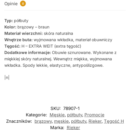
Opinie
0
Typ:
półbuty
Kolor:
brązowy – braun
Materiał wierzchni:
skóra naturalna
Wnętrze buta:
wyjmowana wkładka, materiał obuwniczy
Tęgość:
H – EXTRA WEIT (extra tęgość)
Dodatkowe informacje:
Obuwie sznurowane. Wykonane z
miękkiej skóry naturalnej. Wewnątrz miękka, wyjmowana
wkładka. Spody lekkie, elastyczne, antypoślizgowe.
|n|
SKU:
78907-1
Kategorie:
Męskie
,
półbuty
,
Promocje
Znaczników:
brązowy
,
męskie
,
półbuty
,
Rieker
,
Tęgość H
Marka:
Rieker