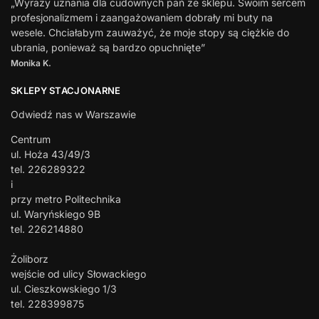
„Wyrazy uznania dla cudownych pań ze sklepu. Swoim sercem
profesjonalizmem i zaangażowaniem dobrały mi buty na
wesele. Chciałabym zauważyć, że moje stopy są ciężkie do
ubrania, ponieważ są bardzo opuchnięte”
Monika K.
SKLEPY STACJONARNE
Odwiedź nas w Warszawie
Centrum
ul. Hoża 43/49/3
tel. 226289322
i
przy metro Politechnika
ul. Waryńskiego 9B
tel. 226214880
Żoliborz
wejście od ulicy Słowackiego
ul. Cieszkowskiego 1/3
tel. 228399875