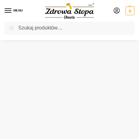
MENU
0
Szukaj
Rabat ⚡ 5% kod: ZDROWASTOPA (na obuwie poza promocją)
Strona główna
Męskie
półbuty
Rieker B3313-24 BRAUN półbuty męskie
/
/
/