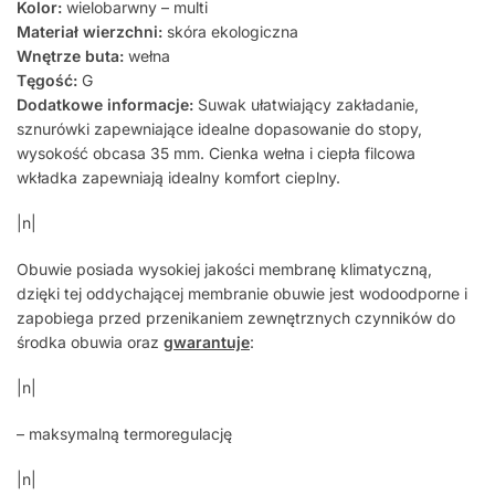
Kolor:
wielobarwny – multi
Materiał wierzchni:
skóra ekologiczna
Wnętrze buta:
wełna
Tęgość:
G
Dodatkowe informacje:
Suwak ułatwiający zakładanie,
sznurówki zapewniające idealne dopasowanie do stopy,
wysokość obcasa 35 mm. Cienka wełna i ciepła filcowa
wkładka zapewniają idealny komfort cieplny.
|n|
Obuwie posiada wysokiej jakości membranę klimatyczną,
dzięki tej oddychającej membranie obuwie jest wodoodporne i
zapobiega przed przenikaniem zewnętrznych czynników do
środka obuwia oraz
gwarantuje
:
|n|
– maksymalną termoregulację
|n|