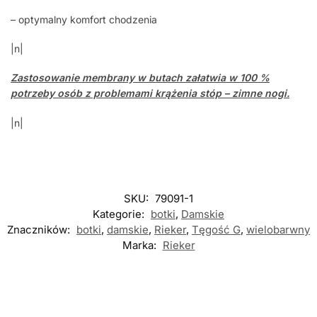
– optymalny komfort chodzenia
|n|
Zastosowanie
membrany
w butach załatwia w 100 %
potrzeby osób z problemami krążenia stóp – zimne nogi.
|n|
SKU:
79091-1
Kategorie:
botki
,
Damskie
Znaczników:
botki
,
damskie
,
Rieker
,
Tęgość G
,
wielobarwny
Marka:
Rieker
Nowość
Nowość
Nowość