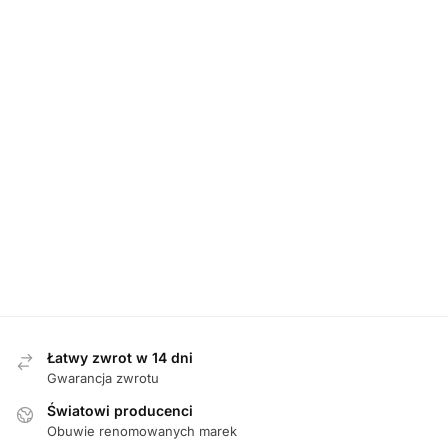
BOTKI
,
DAMSKIE
BOTKI
,
DAMSKIE
BOTKI
,
DAMSKIE
Waldlaufer
Caprice 25325-
Caprice 25323-
609803 199 001
47 044 BLACK
47 302 DK BRN
SCHWARZ botki
STRETCH botki
STRETCH botki
damskie
damskie
damskie
579,00
zł
319,00
zł
369,00
zł
Łatwy zwrot w 14 dni
Gwarancja zwrotu
Światowi producenci
Obuwie renomowanych marek