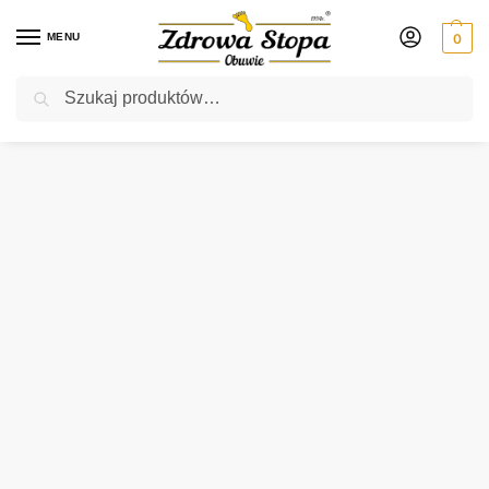
MENU
0
Szukaj
Rabat ⚡ 5% kod: ZDROWASTOPA (na obuwie poza promocją)
Strona główna
Damskie
botki
Rieker 94611-90 MULTI botki damskie
/
/
/