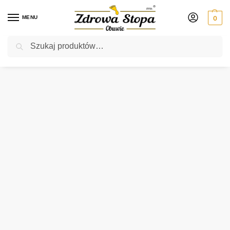
MENU
0
Szukaj
Rabat ⚡ 5% kod: ZDROWASTOPA (na obuwie poza promocją)
Strona główna
Męskie
botki
Rieker 11020-24 BRAUN botki męskie
/
/
/