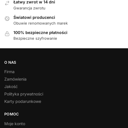
Łatwy zwrot w 14 dni
Gwarancja zwrotu
Światowi producenci
Obuwie renomowanych marek
100% bezpieczne płatności
Bezpieczne szyfrowanie
O NAS
Firma
Zamówienia
Jakość
Polityka prywatności
Karty podarunkowe
POMOC
Moje konto