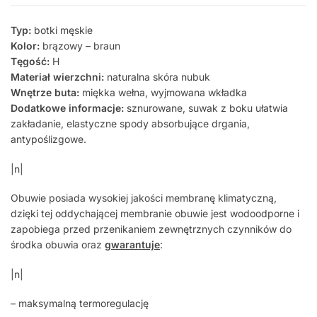
Typ:
botki męskie
Kolor:
brązowy – braun
Tęgość:
H
Materiał wierzchni:
naturalna skóra nubuk
Wnętrze buta:
miękka wełna, wyjmowana wkładka
Dodatkowe informacje:
sznurowane, suwak z boku ułatwia
zakładanie, elastyczne spody absorbujące drgania,
antypoślizgowe.
|n|
Obuwie posiada wysokiej jakości membranę klimatyczną,
dzięki tej oddychającej membranie obuwie jest wodoodporne i
zapobiega przed przenikaniem zewnętrznych czynników do
środka obuwia oraz
gwarantuje
:
|n|
– maksymalną termoregulację