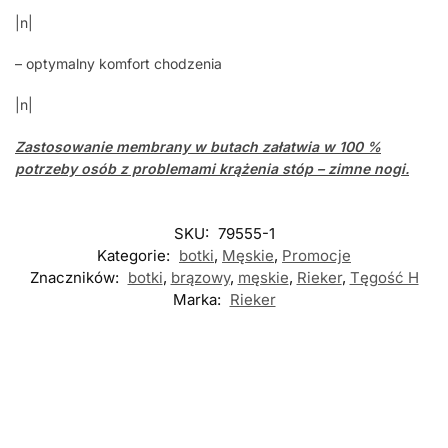
|n|
– optymalny komfort chodzenia
|n|
Zastosowanie
membrany
w butach załatwia w 100 %
potrzeby osób z problemami krążenia stóp – zimne nogi.
SKU:
79555-1
Kategorie:
botki
,
Męskie
,
Promocje
Znaczników:
botki
,
brązowy
,
męskie
,
Rieker
,
Tęgość H
Marka:
Rieker