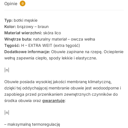
Opinie
0
Typ:
botki męskie
Kolor:
brązowy – braun
Materiał wierzchni:
skóra lico
Wnętrze buta:
naturalny materiał – owcza wełna
Tęgość:
H – EXTRA WEIT (extra tęgość)
Dodatkowe informacje:
Obuwie zapinane na rzepę. Ocieplenie
wełną zapewnia ciepło, spody lekkie i elastyczne.
|n|
Obuwie posiada wysokiej jakości membranę klimatyczną,
dzięki tej oddychającej membranie obuwie jest wodoodporne i
zapobiega przed przenikaniem zewnętrznych czynników do
środka obuwia oraz
gwarantuje
:
|n|
– maksymalną termoregulację