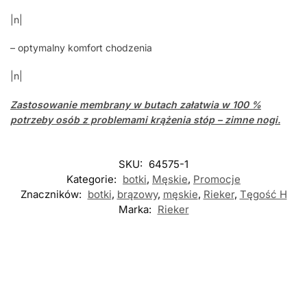
|n|
– optymalny komfort chodzenia
|n|
Zastosowanie
membrany
w butach załatwia w 100 %
potrzeby osób z problemami krążenia stóp – zimne nogi.
SKU:
64575-1
Kategorie:
botki
,
Męskie
,
Promocje
Znaczników:
botki
,
brązowy
,
męskie
,
Rieker
,
Tęgość H
Marka:
Rieker