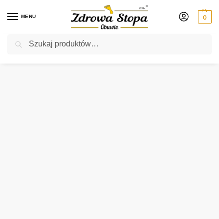
MENU
0
Szukaj
Rabat ⚡ 5% kod: ZDROWASTOPA (na obuwie poza promocją)
Strona główna
Męskie
botki
Rieker 05367-25 BRAUN botki męskie
/
/
/