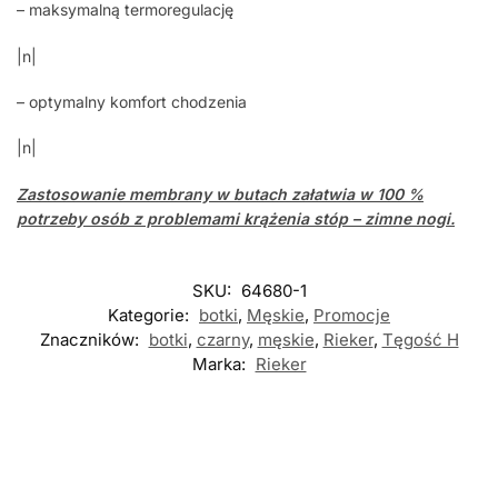
– maksymalną termoregulację
|n|
– optymalny komfort chodzenia
|n|
Zastosowanie
membrany
w butach załatwia w 100 %
potrzeby osób z problemami krążenia stóp – zimne nogi.
SKU:
64680-1
Kategorie:
botki
,
Męskie
,
Promocje
Znaczników:
botki
,
czarny
,
męskie
,
Rieker
,
Tęgość H
Marka:
Rieker
Nowość