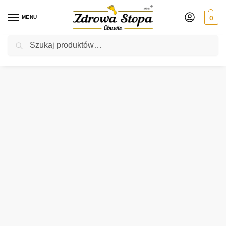
MENU
0
Szukaj
Rabat ⚡ 5% kod: ZDROWASTOPA (na obuwie poza promocją)
Strona główna
Męskie
botki
Rieker 05360-00 SCHWARZ botki męskie
/
/
/