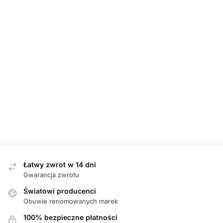
BOTKI
,
MĘSKIE
BOTKI
,
MĘSKIE
Waldlaufer
Waldlaufer 632802
632802 165 001
BOTKI
,
MĘSKIE
200 669 SCHWARZ
SCHWARZ botki
PETR botki męskie
Waldlaufer
męskie
965901 169 001
620,00
zł
SCHWARZ botki
620,00
zł
męskie
609,00
zł
Łatwy zwrot w 14 dni
Gwarancja zwrotu
Światowi producenci
Obuwie renomowanych marek
100% bezpieczne płatności