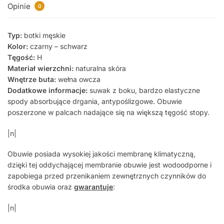
Opinie
0
Typ:
botki męskie
Kolor:
czarny – schwarz
Tęgość:
H
Materiał wierzchni:
naturalna skóra
Wnętrze buta:
wełna owcza
Dodatkowe informacje:
suwak z boku, bardzo elastyczne
spody absorbujące drgania, antypoślizgowe. Obuwie
poszerzone w palcach nadające się na większą tęgość stopy.
|n|
Obuwie posiada wysokiej jakości membranę klimatyczną,
dzięki tej oddychającej membranie obuwie jest wodoodporne i
zapobiega przed przenikaniem zewnętrznych czynników do
środka obuwia oraz
gwarantuje
:
|n|