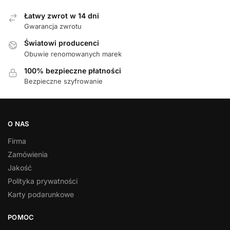
Łatwy zwrot w 14 dni
Gwarancja zwrotu
Światowi producenci
Obuwie renomowanych marek
100% bezpieczne płatności
Bezpieczne szyfrowanie
O NAS
Firma
Zamówienia
Jakość
Polityka prywatności
Karty podarunkowe
POMOC