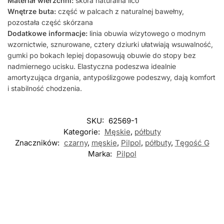
Materiał wierzchni:
skóra naturalna lico
Wnętrze buta:
część w palcach z naturalnej bawełny,
pozostała część skórzana
Dodatkowe informacje:
linia obuwia wizytowego o modnym
wzornictwie, sznurowane, cztery dziurki ułatwiają wsuwalność,
gumki po bokach lepiej dopasowują obuwie do stopy bez
nadmiernego ucisku. Elastyczna podeszwa idealnie
amortyzująca drgania, antypoślizgowe podeszwy, dają komfort
i stabilność chodzenia.
SKU:
62569-1
Kategorie:
Męskie
,
półbuty
Znaczników:
czarny
,
męskie
,
Pilpol
,
półbuty
,
Tęgość G
Marka:
Pilpol
Nowość
Nowość
-5%