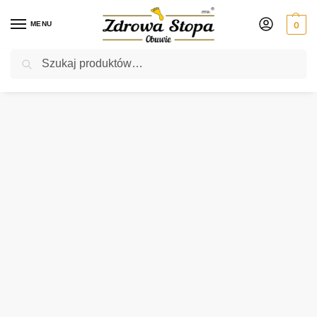
MENU
0
Szukaj
Rabat ⚡ 5% kod: ZDROWASTOPA (na obuwie poza promocją)
Strona główna
Męskie
półbuty
Pilpol 1746 kolor C60 półbuty męskie
/
/
/