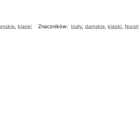
amskie
,
klapki
Znaczników:
biały
,
damskie
,
klapki
,
Nursi
Nowość