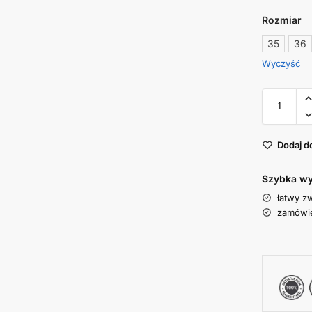
Rozmiar
35
36
Wyczyść
Dodaj d
Szybka wy
łatwy z
zamówie