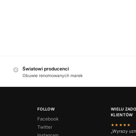
DAMSKIE
,
KLAPKI
DAMSKIE
,
KLAPK
ann 01023-736 BEIGE klapki
Berkemann 01027-371 B
damskie
damskie
499,00
zł
489,00
zł
Światowi producenci
Obuwie renomowanych marek
FOLLOW
WIELU ZAD
KLIENTÓW
Facebook
★★★★★
Twitter
„Wyrazy uzn
Instagram