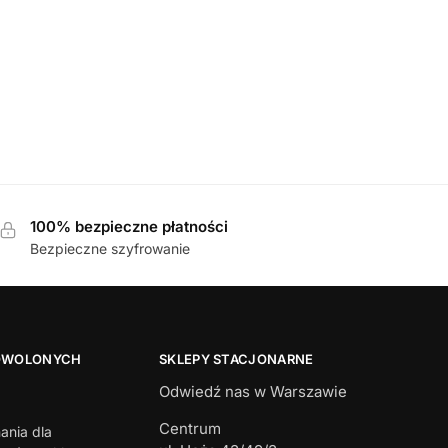
I
LAU klapki
100% bezpieczne płatności
Bezpieczne szyfrowanie
OWOLONYCH
SKLEPY STACJONARNE
Odwiedź nas w Warszawie
Centrum
ania dla