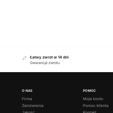
DAMSKIE
,
KLAPKI
Berkemann 01023-396 BLAU klapki
Berkem
damskie
499,00
zł
Łatwy zwrot w 14 dni
Gwarancja zwrotu
O NAS
POMOC
Firma
Moje konto
Zamówienia
Pomoc klienta
Jakość
Kontakt