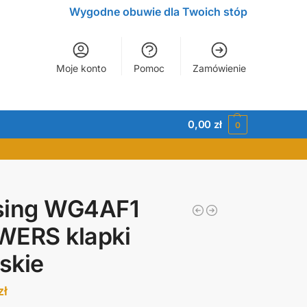
Wygodne obuwie dla Twoich stóp
Moje konto
Pomoc
Zamówienie
0,00
zł
0
sing WG4AF1
WERS klapki
skie
zł