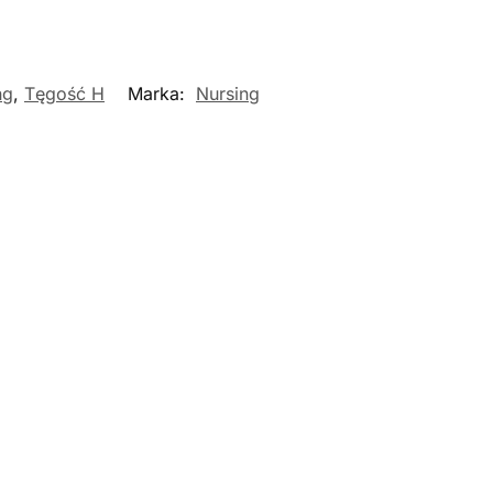
ng
,
Tęgość H
Marka:
Nursing