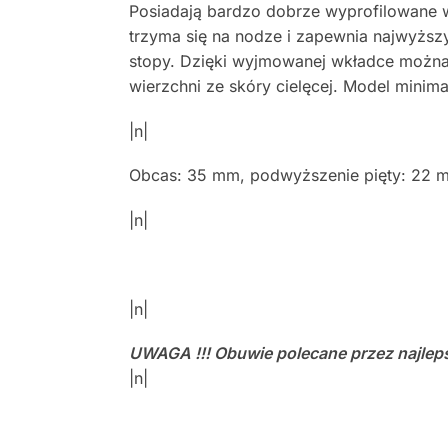
Posiadają bardzo dobrze wyprofilowane w
trzyma się na nodze i zapewnia najwyżs
stopy. Dzięki wyjmowanej wkładce można 
wierzchni ze skóry cielęcej. Model minima
|n|
Obcas: 35 mm, podwyższenie pięty: 22 
|n|
|n|
UWAGA !!! Obuwie polecane przez najlep
|n|